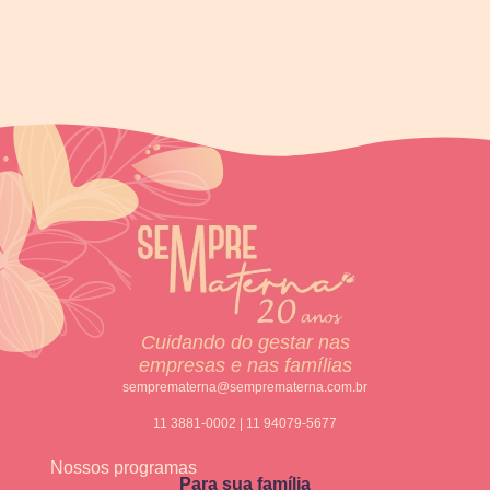
Cuidando do gestar nas
empresas e nas famílias
semprematerna@semprematerna.com.br
11 3881-0002 | 11 94079-5677
Nossos programas
Para sua família