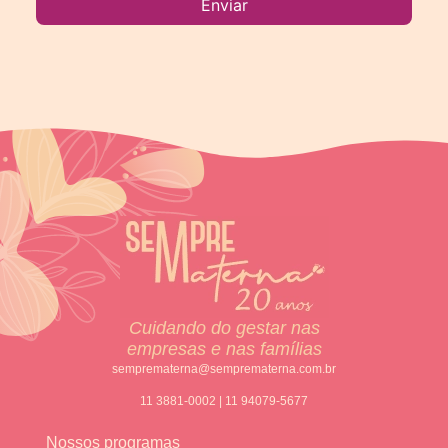
Cuidando do gestar nas
empresas e nas famílias
semprematerna@semprematerna.com.br
11 3881-0002 | 11 94079-5677
Nossos programas