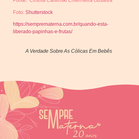
Fonte: Cinthia Calsinski Enfermeira Obstetra
Foto:
Shutterstock
https://semprematerna.com.br/quando-esta-
liberado-papinhas-e-frutas/
A Verdade Sobre As Cólicas Em Bebês