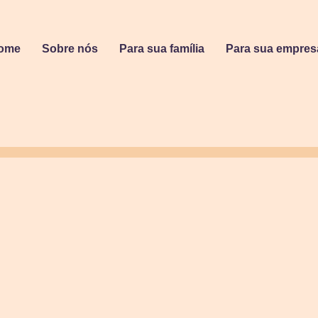
ome
Sobre nós
Para sua família
Para sua empres