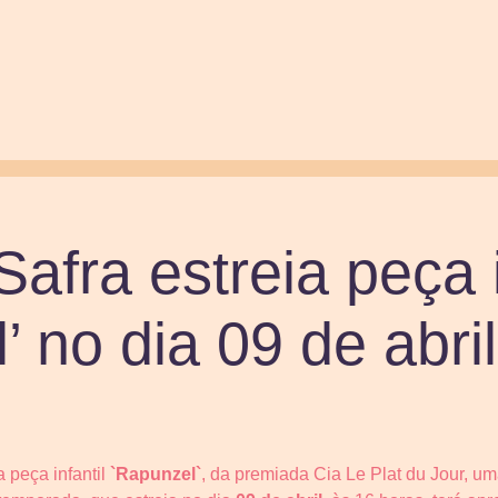
Safra estreia peça i
’ no dia 09 de abril
 peça infantil
`Rapunzel`
, da premiada Cia Le Plat du Jour, u