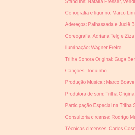
Stand ins: Natália Presser, Veri
Cenografia e figurino: Marco Li
Adereços: Palhassada e Juciê Ba
Coreografia: Adriana Telg e Ziza
Iluminação: Wagner Freire
Trilha Sonora Original: Guga Be
Canções: Toquinho
Produção Musical: Marco Boave
Produtora de som: Trilha Origina
Participação Especial na Trilha
Consultoria circense: Rodrigo M
Técnicas circenses: Carlos Cosm