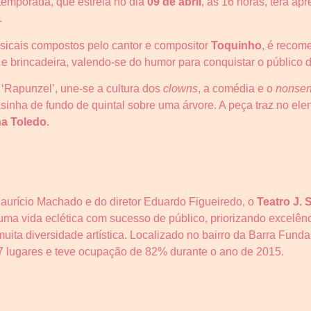
emporada, que estreia no dia
09 de abril
, às 16 horas, terá ap
.
sicais compostos pelo cantor e compositor
Toquinho
, é recom
e brincadeira, valendo-se do humor para conquistar o público d
‘Rapunzel’, une-se a cultura dos
clowns
, a comédia e o
nonse
sinha de fundo de quintal sobre uma árvore. A peça traz no el
na Toledo
.
 Maurício Machado e do diretor Eduardo Figueiredo, o
Teatro J. 
a vida eclética com sucesso de público, priorizando excelên
uita diversidade artística. Localizado no bairro da Barra Fund
 627 lugares e teve ocupação de 82% durante o ano de 2015.