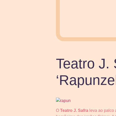
Teatro J. 
‘Rapunzel
O
Teatro J. Safra
leva ao palco a