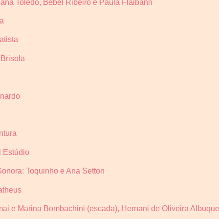
diana Toledo, Bebel Ribeiro e Paula Flaibann
ma
tista
 Brisola
rnardo
ntura
l Estúdio
 Sonora: Toquinho e Ana Setton
atheus
ai e Marina Bombachini (escada), Hernani de Oliveira Albuque