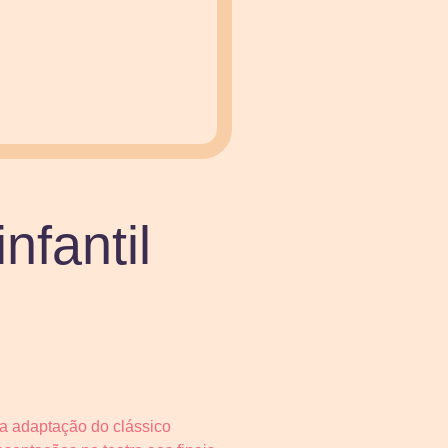
nfantil
ma adaptação do clássico