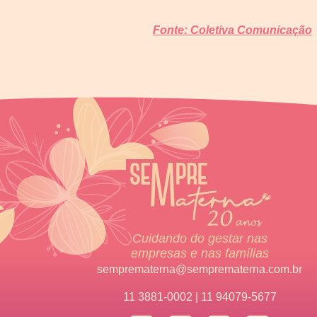
Fonte: Coletiva Comunicação
Cuidando do gestar nas
empresas e nas famílias
semprematerna@semprematerna.com.br
11 3881-0002 | 11 94079-5677