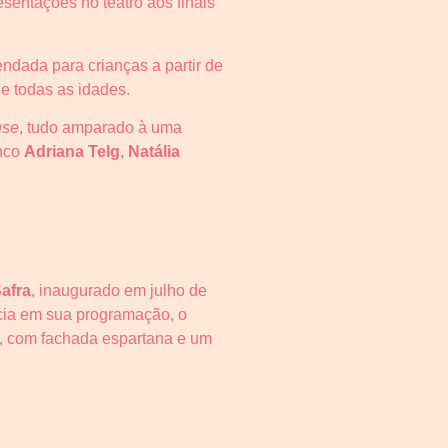
resentações no teatro aos finais
endada para crianças a partir de
e todas as idades.
nse
, tudo amparado à uma
enco
Adriana Telg
,
Natália
Safra
, inaugurado em julho de
cia em sua programação, o
a, com fachada espartana e um