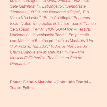
outras montagens, “
A Minha Primeira Vez”
, “
Os
Sete Gatinhos”
, “
O Estrangeiro”
,
“
Senhoras e
Senhores”
,
“O Dia que Raptaram o Papa”
,
“E o
Vento Não Levou”, “Equus” a trilogia “
Enquanto
Isso…”
, além de projetos de humor – como “
Nunca
Se Sábado…” e “IMPROVISORAMA” –
Festival
Nacional de Improvisação Teatral. Em parceria
com Moeller e Botelho produziu os Musicais “
Um
Violinista no Telhado”, “Todos os Musicais de
Chico Buarque em 90 Minutos”, “Nine – Um
Musical Felliniano” e “Beatles num Céu de
Diamantes”.
Fonte: Claudio Marinho – Conteúdo Teatral –
Teatro Folha