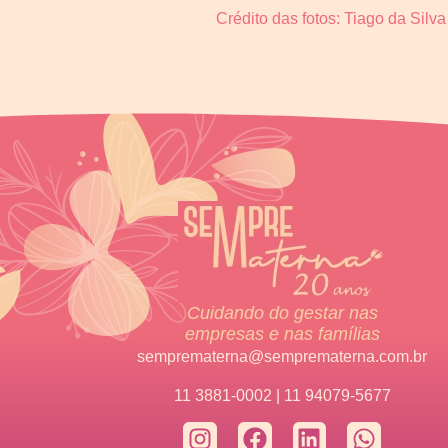
Crédito das fotos: Tiago da Silva
Cuidando do gestar nas
empresas e nas famílias
semprematerna@semprematerna.com.br
11 3881-0002 | 11 94079-5677