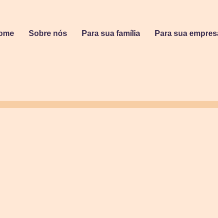
ome
Sobre nós
Para sua família
Para sua empres