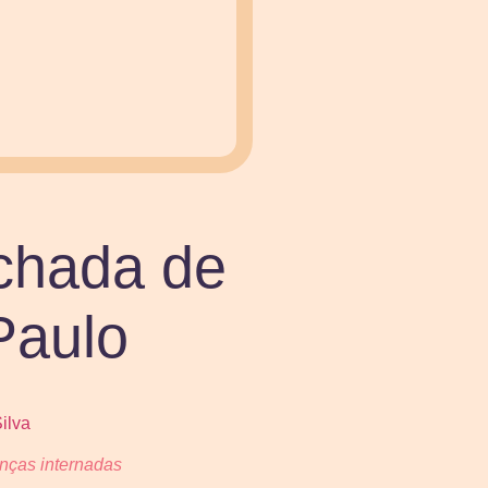
achada de
Paulo
anças internadas