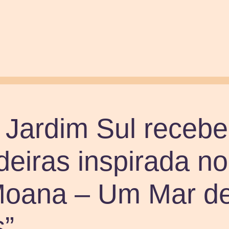
 Jardim Sul receb
deiras inspirada no
Moana – Um Mar d
s”