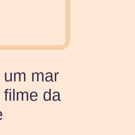
e um mar
 filme da
e