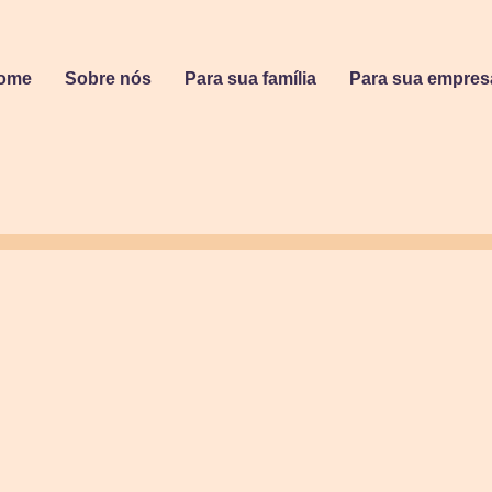
ome
Sobre nós
Para sua família
Para sua empres