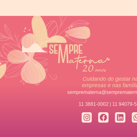
Cuidando do gestar n
empresas e nas famíli
semprematerna@semprematern
11 3881-0002 | 11 94079-