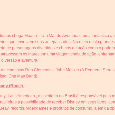
tudios chega Moana – Um Mar de Aventuras, uma fantástica a
érios que envolvem seus antepassados. No meio desta grande a
rie de personagens divertidos e cheios de ação como o poder
s atravessam os mares em uma viagem cheia de ação, enfrentan
diversão e aventura.
 de cineastas Ron Clements e John Musker (A Pequena Sereia, 
ifted, One Man Band).
any (Brasil)
y Latin American , o escritório no Brasil é responsável pela 
brasileiros a possibilidade de receber Disney em seus lares, at
u-ray, records, videogames e produtos de consumo, além da opo