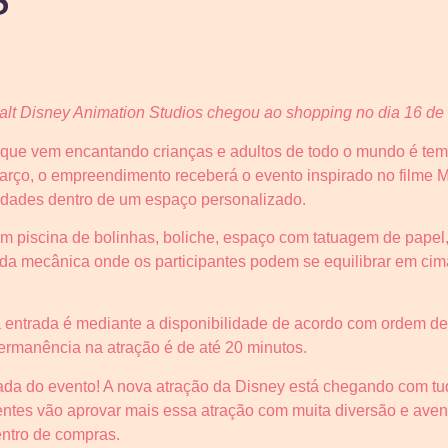
lt Disney Animation Studios chegou ao shopping no dia 16 de
que vem encantando crianças e adultos de todo o mundo é te
março, o empreendimento receberá o evento inspirado no filme
vidades dentro de um espaço personalizado.
m piscina de bolinhas, boliche, espaço com tatuagem de pape
nda mecânica onde os participantes podem se equilibrar em cim
 a entrada é mediante a disponibilidade de acordo com ordem de
permanência na atração é de até 20 minutos.
a do evento! A nova atração da Disney está chegando com tu
entes vão aprovar mais essa atração com muita diversão e ave
entro de compras.