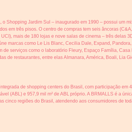
, o Shopping Jardim Sul – inaugurado em 1990 – possui um mix
uídos em três pisos. O centro de compras tem seis âncoras (C&
UCI), mais de 180 lojas e nove salas de cinema – três delas 3
ne marcas como Le Lis Blanc, Cecilia Dale, Expand, Pandora, 
m de serviços como o laboratório Fleury, Espaço Família, Casa
as de restaurantes, entre elas Almanara, América, Boali, Lia 
tegrada de shopping centers do Brasil, com participação em 4
cável (ABL) e 957,9 mil m² de ABL próprio. A BRMALLS é a úni
s cinco regiões do Brasil, atendendo aos consumidores de toda
Jardim Sul