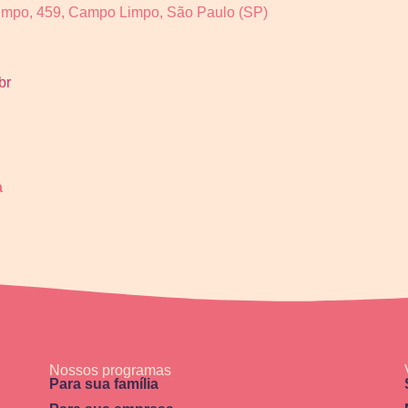
impo, 459, Campo Limpo, São Paulo (SP)
br
a
Nossos programas
Para sua família