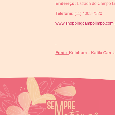
Endereço:
Estrada do Campo L
Telefone:
(11) 4003-7320
www.shoppingcampolimpo.com.
Fonte:
Ketchu
m – Katila Garci