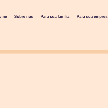
ome
Sobre nós
Para sua família
Para sua empres