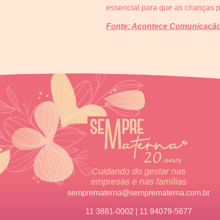
essencial para que as crianças 
Fonte: Acontece Comunicação 
Cuidando do gestar nas
empresas e nas famílias
semprematerna@semprematerna.com.br
11 3881-0002 | 11 94079-5677