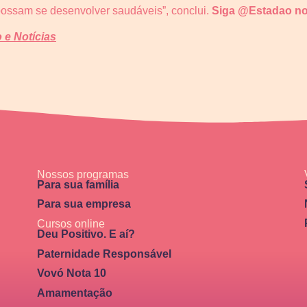
possam se desenvolver saudáveis”, conclui.
Siga @Estadao n
e Notícias
Nossos programas
Para sua família
Para sua empresa
Cursos online
Deu Positivo. E aí?
Paternidade Responsável
Vovó Nota 10
Amamentação