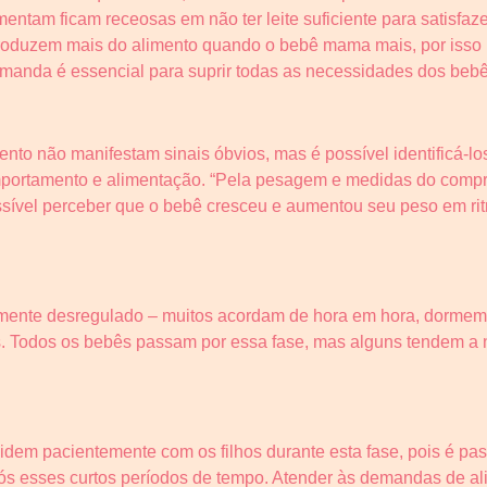
tam ficam receosas em não ter leite suficiente para satisfaze
produzem mais do alimento quando o bebê mama mais, por isso 
manda é essencial para suprir todas as necessidades dos bebê
nto não manifestam sinais óbvios, mas é possível identificá-lo
omportamento e alimentação. “Pela pesagem e medidas do comp
ssível perceber que o bebê cresceu e aumentou seu peso em ri
amente desregulado – muitos acordam de hora em hora, dormem 
dos. Todos os bebês passam por essa fase, mas alguns tendem a 
 lidem pacientemente com os filhos durante esta fase, pois é p
ós esses curtos períodos de tempo. Atender às demandas de a