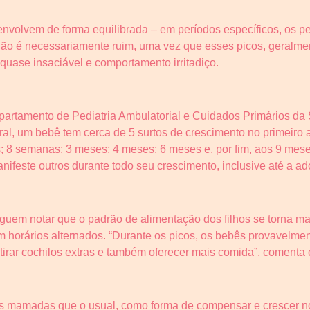
nvolvem de forma equilibrada – em períodos específicos, os 
 não é necessariamente ruim, uma vez que esses picos, geralme
uase insaciável e comportamento irritadiço.
epartamento de Pediatria Ambulatorial e Cuidados Primários da
al, um bebê tem cerca de 5 surtos de crescimento no primeiro a
 8 semanas; 3 meses; 4 meses; 6 meses e, por fim, aos 9 mes
anifeste outros durante todo seu crescimento, inclusive até a a
uem notar que o padrão de alimentação dos filhos se torna ma
em horários alternados. “Durante os picos, os bebês provavelm
irar cochilos extras e também oferecer mais comida”, comenta o
is mamadas que o usual, como forma de compensar e crescer no