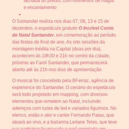
fachada do prédio, com momentos de magia
e encantamento
O Santander realiza nos dias 07, 08, 13 e 15 de
dezembro, o espetáculo gratuito
O Incrível Conto
de Natal Santander
, em comemoração ao período
das festas de final de ano. As oito sessões da
montagem inédita na Capital (duas por dia),
acontecem às 19h30 e 21h no centro da cidade,
próximo ao Farol Santander, que permanecerá
aberto até às 21h nos dias de apresentação.
O musical foi concebido pela BFerraz, agência de
experience do Santander. O cenário do espetáculo
será todo projetado em mapping, com diversos
elementos que remetem ao Natal, incluindo
adereços com luzes de led e variados figurinos. No
elenco, estão o ator e cantor Fernando Patau, que
atuará ao vivo, e a bailarina Leilane Teles, que teve
sua participação gravada e será projetada em