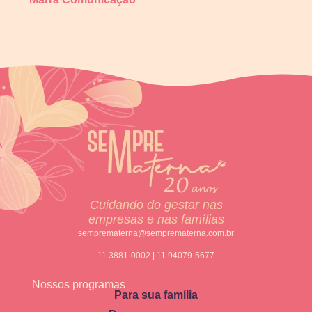
Cuidando do gestar nas
empresas e nas famílias
semprematerna@semprematerna.com.br
11 3881-0002 | 11 94079-5677
Nossos programas
Para sua família