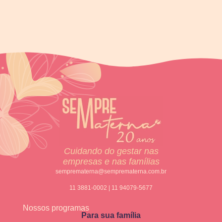
Cuidando do gestar nas
empresas e nas famílias
semprematerna@semprematerna.com.br
11 3881-0002 | 11 94079-5677
Nossos programas
Para sua família