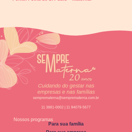
Cuidando do gestar nas
empresas e nas famílias
semprematerna@semprematerna.com.br
11 3881-0002 | 11 94079-5677
Nossos programas
Para sua família