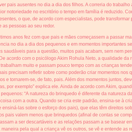
ver pais ausentes no dia a dia dos filhos. A correria do traba
r notoriedade no escritório o tempo em família é reduzido. Co
entes, o que, de acordo com especialistas, pode transformar 
e as pessoas ao seu redor.
últimos anos fez com que pais e mães começassem a passar mai
cia no dia a dia dos pequenos e em momentos importantes se 
ais saudáveis para a questão, muitos pais acabam, sem nem pe
 De acordo com o psicólogo Akim Rohula Neto, a qualidade da 
trabalham muito e passam pouco tempo com as crianças tende
ais precisam refletir sobre como poderão criar momentos nos 
los e tornarem-se, de fato, pais. Além dos momentos juntos, de
as, por exemplo” explica ele. Ainda de acordo com Akim, quand
equenos: “A natureza do brinquedo é diferente da natureza da
oisa com a outra. Quando se cria este padrão, ensina-se à cri
ensiná-las sobre o esforço dos pais), que elas têm direitos sobr
 os pais valem menos que brinquedos (afinal de contas se com
assam a ser descartáveis e as relações passam a se basear em
na maneira pela qual a criança vê os outros, se vê e entende as