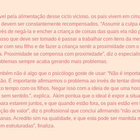
el pela alimentação desse ciclo vicioso, os pais vivem em cim
sso devem ser constantemente recompensados. “Assumir a culpa 
nvés de negá-la e encher a criança de coisas das quais ela não 
sso que deve ser tomado é passar a trabalhar com itens da me
ar com seu filho e de fazer a criança sentir a proximidade com 
a. Proximidade se compensa com proximidade”, diz o especiali
roblemas sempre acaba gerando mais problemas.
mbém não é algo que o psicólogo goste de usar: “Não é importan
ação. É importante afirmarmos o problema ao invés de tentar di
uco tempo com os filhos. Negar isso com a ideia de que uma hor
sem sentido.”, explica. Akim pontua que o ideal é expor a situa
ra estarem juntos, e que quando estão fora, os pais estão em 
oção de valor”, diz o profissional que conclui afirmando “não 
anas. Acredito sim na qualidade, e que esta pode ser mantida 
 estruturadas”, finaliza.