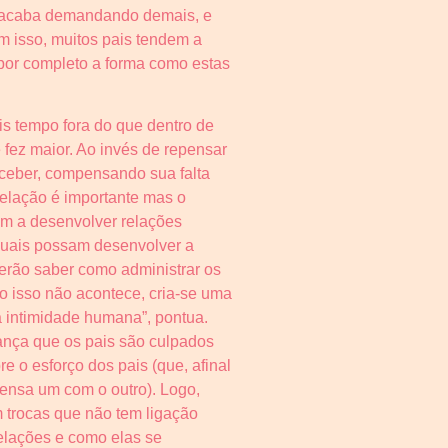
lho acaba demandando demais, e
m isso, muitos pais tendem a
por completo a forma como estas
s tempo fora do que dentro de
fez maior. Ao invés de repensar
rceber, compensando sua falta
relação é importante mas o
m a desenvolver relações
quais possam desenvolver a
verão saber como administrar os
o isso não acontece, cria-se uma
 intimidade humana”, pontua.
ança que os pais são culpados
e o esforço dos pais (que, afinal
pensa um com o outro). Logo,
 trocas que não tem ligação
 relações e como elas se