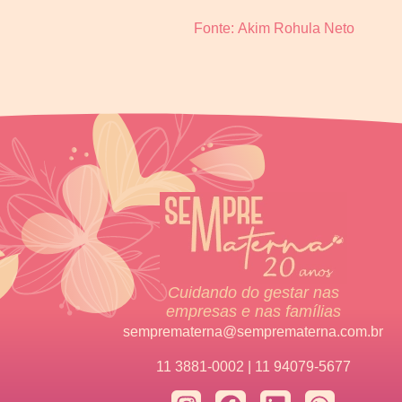
Fonte: Akim Rohula Neto
Cuidando do gestar nas
empresas e nas famílias
semprematerna@semprematerna.com.br
11 3881-0002 | 11 94079-5677