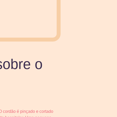
sobre o
O cordão é pinçado e cortado