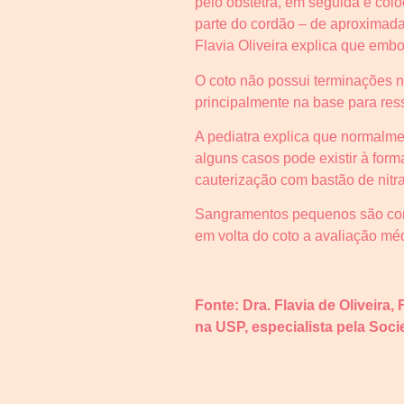
pelo obstetra, em seguida é colo
parte do cordão – de aproximada
Flavia Oliveira explica que emb
O coto não possui terminações n
principalmente na base para ress
A pediatra explica que normalm
alguns casos pode existir à for
cauterização com bastão de nitrat
Sangramentos pequenos são com
em volta do coto a avaliação mé
Fonte: Dra. Flavia de Oliveir
na USP, especialista pela Soci