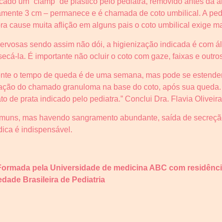
cado um “clamp” de plástico pelo pediatra, removido antes da 
mente 3 cm – permanece e é chamada de coto umbilical. A pedi
ora cause muita aflição em alguns pais o coto umbilical exige 
ervosas sendo assim não dói, a higienização indicada é com á
ecá-la. É importante não ocluir o coto com gaze, faixas e outros
ente o tempo de queda é de uma semana, mas pode se estender
mação do chamado granuloma na base do coto, após sua queda. N
o de prata indicado pelo pediatra.” Conclui Dra. Flavia Oliveira
uns, mas havendo sangramento abundante, saída de secreção
dica é indispensável.
a, Formada pela Universidade de medicina ABC com residênci
edade Brasileira de Pediatria