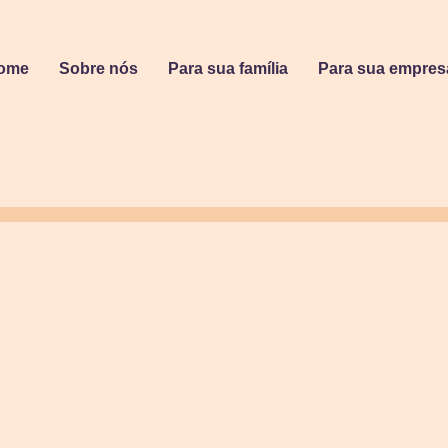
ome
Sobre nós
Para sua família
Para sua empres