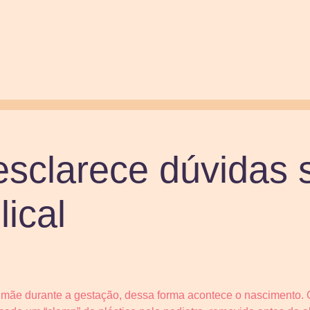
esclarece dúvidas 
lical
à mãe durante a gestação, dessa forma acontece o nascimento. 