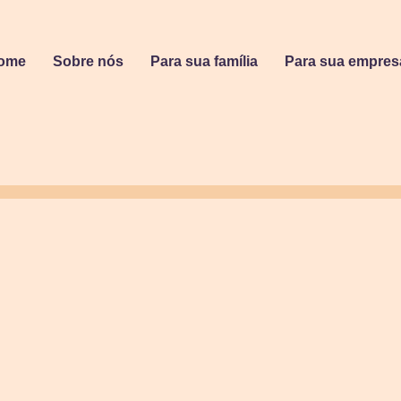
ome
Sobre nós
Para sua família
Para sua empres