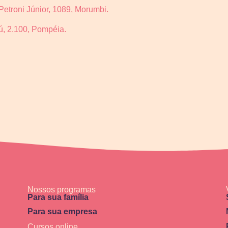
etroni Júnior, 1089, Morumbi.
, 2.100, Pompéia.
Nossos programas
Para sua família
Para sua empresa
Cursos online