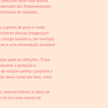
, deixando tanto mãe quanto
oordenador dos Representantes
lvimento de diabetes,
o o ganho de peso é muito
ue mulheres obesas emagreçam
cirurgia bariátrica, por exemplo.
sicos e uma alimentação saudável
adas após as refeições. “Essa
 durante a gestação é
o do volume uterino comprime o
e não deve comer por dois, como
, imprescindíveis à rotina da
ão só nos nove meses de