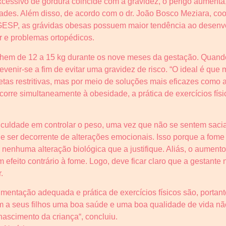
essivo de gordura coincide com a gravidez, o perigo aumenta
idades. Além disso, de acordo com o dr. João Bosco Meziara, c
GESP, as grávidas obesas possuem maior tendência ao desenvo
ar e problemas ortopédicos.
hem de 12 a 15 kg durante os nove meses da gestação. Quand
revenir-se a fim de evitar uma gravidez de risco. “O ideal é q
tas restritivas, mas por meio de soluções mais eficazes como a 
corre simultaneamente à obesidade, a prática de exercícios fí
ficuldade em controlar o peso, uma vez que não se sentem saci
 ser decorrente de alterações emocionais. Isso porque a fome
nenhuma alteração biológica que a justifique. Aliás, o aument
 efeito contrário à fome. Logo, deve ficar claro que a gestant
.
entação adequada e prática de exercícios físicos são, portanto
em a seus filhos uma boa saúde e uma boa qualidade de vida n
ascimento da criança“, concluiu.