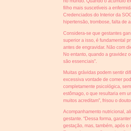
no mundo. Quando o acúmulo exc
filho mais suscetíveis a enferm
Credenciados do Interior da SO
hipertensão, trombose, falta de 
Considera-se que gestantes gan
superior a isso, é fundamental p
antes de engravidar. Não com die
No entanto, quando a gravidez o
são essenciais”.
Muitas grávidas podem sentir di
excessiva vontade de comer pode
completamente psicológica, sem 
estômago, o que resultaria em um
muitos acreditam”, frisou o doutor
Acompanhamento nutricional, alim
gestante. “Dessa forma, garant
gestação, mas, também, após o n