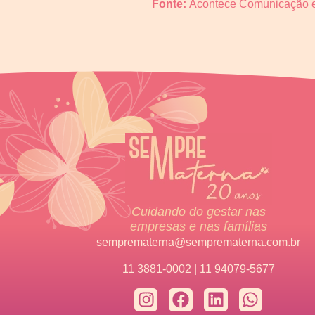
Fonte:
Acontece Comunicação e
Cuidando do gestar nas
empresas e nas famílias
semprematerna@semprematerna.com.br
11 3881-0002 | 11 94079-5677