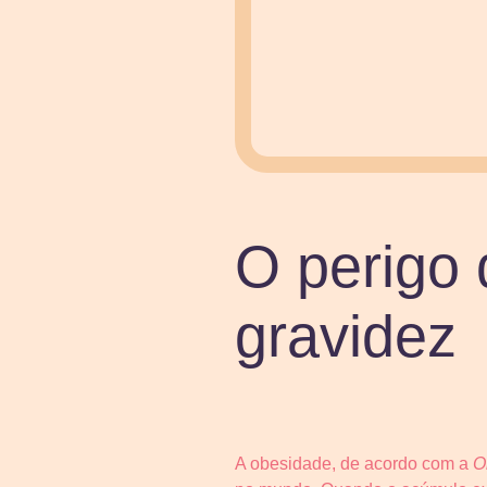
O perigo 
gravidez
A obesidade, de acordo com a
O