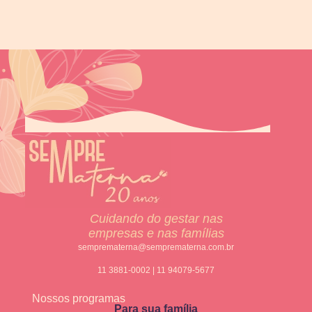
Cuidando do gestar nas
empresas e nas famílias
semprematerna@semprematerna.com.br
11 3881-0002 | 11 94079-5677
Nossos programas
Para sua família