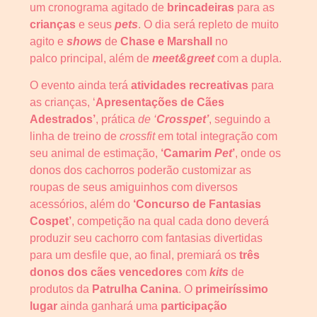
um cronograma agitado de
brincadeiras
para as
crianças
e seus
pets
. O dia será repleto de muito
agito e
shows
de
Chase e Marshall
no
palco principal, além de
meet&greet
com a dupla.
O evento ainda terá
atividades recreativas
para
as crianças, ‘
Apresentações de Cães
Adestrados’
, prática
de ‘
Crosspet’
, seguindo a
linha de treino de
crossfit
em total integração com
seu animal de estimação,
‘Camarim
Pet
’
, onde os
donos dos cachorros poderão customizar as
roupas de seus amiguinhos com diversos
acessórios, além do
‘Concurso de Fantasias
Cospet’
, competição na qual cada dono deverá
produzir seu cachorro com fantasias divertidas
para um desfile que, ao final, premiará os
três
donos dos cães vencedores
com
kits
de
produtos da
Patrulha Canina
. O
primeiríssimo
lugar
ainda ganhará uma
participação