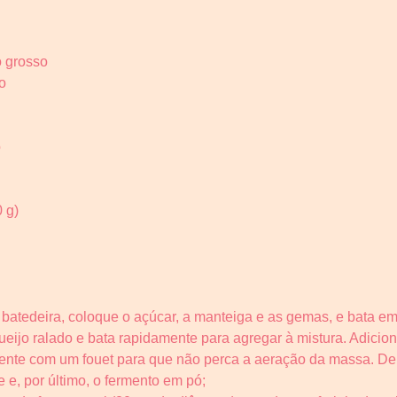
o grosso
o
ó
 g)
a batedeira, coloque o açúcar, a manteiga e as gemas, e bata e
ueijo ralado e bata rapidamente para agregar à mistura. Adicion
mente com um fouet para que não perca a aeração da massa. D
e, por último, o fermento em pó;