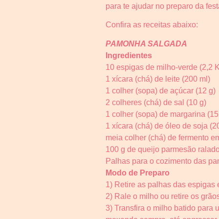
para te ajudar no preparo da fest
Confira as receitas abaixo:
PAMONHA SALGADA
Ingredientes
10 espigas de milho-verde (2,2 
1 xícara (chá) de leite (200 ml)
1 colher (sopa) de açúcar (12 g)
2 colheres (chá) de sal (10 g)
1 colher (sopa) de margarina (15
1 xícara (chá) de óleo de soja (2
meia colher (chá) de fermento em
100 g de queijo parmesão ralad
Palhas para o cozimento das p
Modo de Preparo
1) Retire as palhas das espigas
2) Rale o milho ou retire os grão
3) Transfira o milho batido par