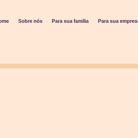
ome
Sobre nós
Para sua família
Para sua empres