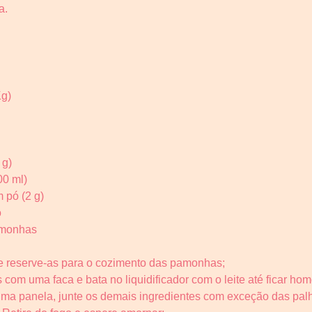
a.
Kg)
 g)
00 ml)
 pó (2 g)
o
amonhas
 e reserve-as para o cozimento das pamonhas;
s com uma faca e bata no liquidificador com o leite até ficar h
a uma panela, junte os demais ingredientes com exceção das pal