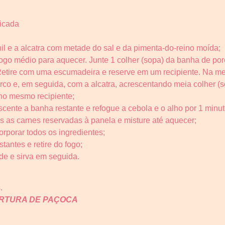
icada
il e a alcatra com metade do sal e da pimenta-do-reino moída;
ogo médio para aquecer. Junte 1 colher (sopa) da banha de porco
Retire com uma escumadeira e reserve em um recipiente. Na 
rco e, em seguida, com a alcatra, acrescentando meia colher (s
 no mesmo recipiente;
ente a banha restante e refogue a cebola e o alho por 1 minuto
s as carnes reservadas à panela e misture até aquecer;
orporar todos os ingredientes;
tantes e retire do fogo;
de e sirva em seguida.
.
ERTURA DE PAÇOCA