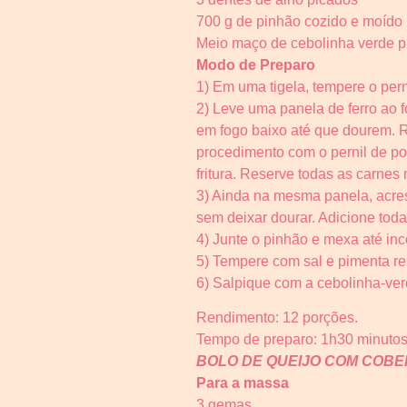
700 g de pinhão cozido e moído
Meio maço de cebolinha verde p
Modo de Preparo
1) Em uma tigela, tempere o pern
2) Leve uma panela de ferro ao f
em fogo baixo até que dourem. 
procedimento com o pernil de po
fritura. Reserve todas as carnes
3) Ainda na mesma panela, acresc
sem deixar dourar. Adicione toda
4) Junte o pinhão e mexa até inc
5) Tempere com sal e pimenta res
6) Salpique com a cebolinha-ver
Rendimento: 12 porções.
Tempo de preparo: 1h30 minutos
BOLO DE QUEIJO COM COB
Para a massa
3 gemas