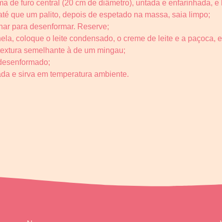
de furo central (20 cm de diâmetro), untada e enfarinhada, e l
até que um palito, depois de espetado na massa, saia limpo;
rnar para desenformar. Reserve;
ela, coloque o leite condensado, o creme de leite e a paçoca,
 textura semelhante à de um mingau;
 desenformado;
da e sirva em temperatura ambiente.