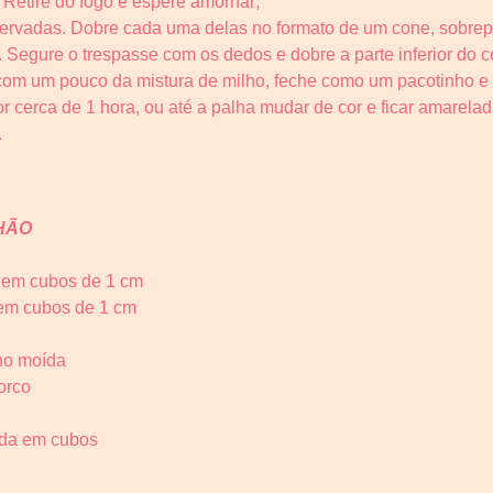
Retire do fogo e espere amornar;
ervadas. Dobre cada uma delas no formato de um cone, sobrepo
. Segure o trespasse com os dedos e dobre a parte inferior do 
om um pouco da mistura de milho, feche como um pacotinho e 
 cerca de 1 hora, ou até a palha mudar de cor e ficar amarelad
.
HÃO
o em cubos de 1 cm
 em cubos de 1 cm
ino moída
orco
ada em cubos