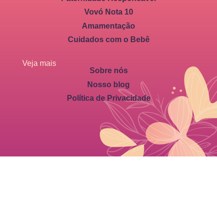
Vovó Nota 10
Amamentação
Cuidados com o Bebê
Veja mais
Sobre nós
Nosso blog
Política de Privacidade