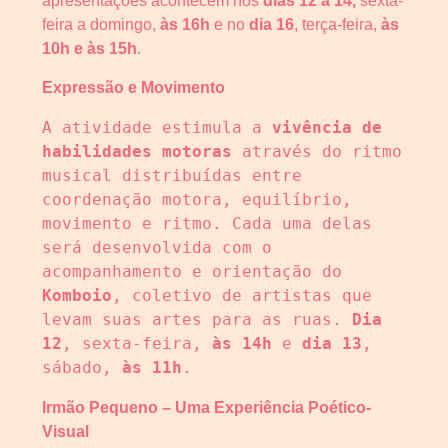
apresentações acontecem nos
dias 12 a 14,
sexta-
feira a domingo,
às 16h
e no
dia 16
, terça-feira,
às
10h e às 15h
.
Expressão e Movimento
A atividade estimula a 
vivência de 
habilidades motoras
 através do ritmo 
musical distribuídas entre 
coordenação motora, equilíbrio, 
movimento e ritmo. Cada uma delas 
será desenvolvida com o 
acompanhamento e orientação do 
Komboio
, coletivo de artistas que 
levam suas artes para as ruas. 
Dia 
12
, sexta-feira, 
às 14h
 e 
dia 13
, 
sábado, 
às 11h
.
Irmão Pequeno – Uma Experiência Poético-
Visual