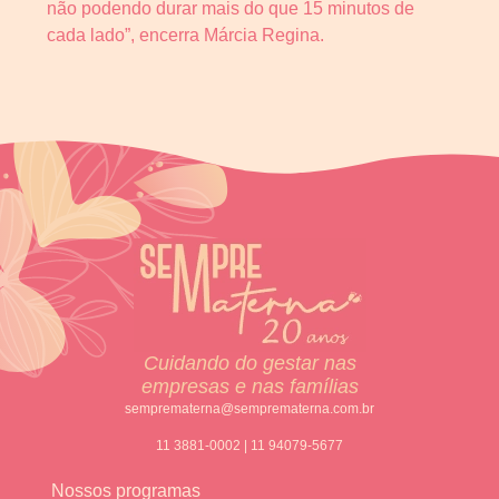
não podendo durar mais do que 15 minutos de
cada lado”, encerra Márcia Regina.
Cuidando do gestar nas
empresas e nas famílias
semprematerna@semprematerna.com.br
11 3881-0002 | 11 94079-5677
Nossos programas