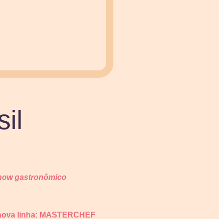
il
show gastronômico
 nova linha: MASTERCHEF