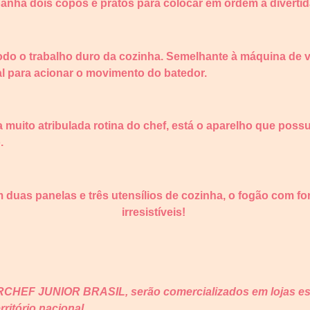
anha dois copos e pratos para colocar em ordem a divertid
todo o trabalho duro da cozinha. Semelhante à máquina de 
al para acionar o movimento do batedor.
 a muito atribulada rotina do chef, está o aparelho que poss
o.
uas panelas e três utensílios de cozinha, o fogão com for
irresistíveis!
CHEF JUNIOR BRASIL, serão comercializados em lojas esp
ritório nacional.