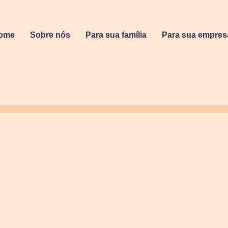
ome
Sobre nós
Para sua família
Para sua empres