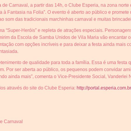
ira de Carnaval, a partir das 14h, o Clube Esperia, na zona nor
 à Fantasia na Folia”. O evento é aberto ao público e promete 
ao som das tradicionais marchinhas carnaval e muitas brincadei
ma “Super-Heróis” e repleta de atrações especiais. Personagens
a mirim da Escola de Samba Unidos de Vila Maria vão encantar o
ntação com opções incríveis e para deixar a festa ainda mais c
ntasiada.
tenimento de qualidade para toda a família. Essa é uma festa q
m. Por ser aberta ao público, os pequenos podem convidar ami
do ainda mais”, comenta o Vice-Presidente Social, Vanderlei Ni
os através do site do Clube Esperia:
http://portal.esperia.com.br
 de Carnaval