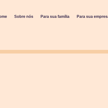
ome
Sobre nós
Para sua família
Para sua empres