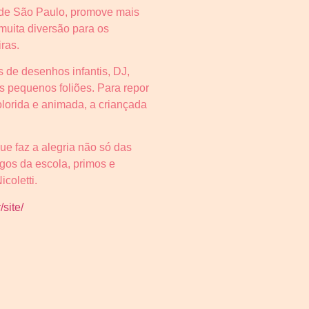
te de São Paulo, promove mais
muita diversão para os
ras.
 de desenhos infantis, DJ,
s pequenos foliões. Para repor
olorida e animada, a criançada
ue faz a alegria não só das
gos da escola, primos e
coletti.
/s
ite/