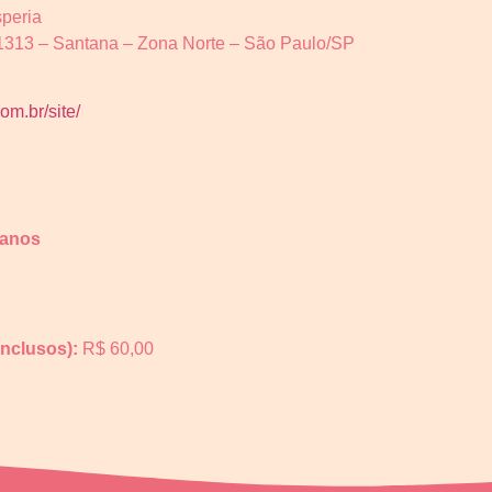
peria
1313 – Santana – Zona Norte – São Paulo/SP
com.br/s
ite/
 anos
inclusos):
R$ 60,00