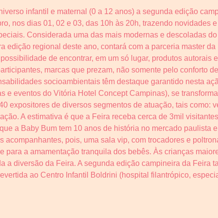
iverso infantil e maternal (0 a 12 anos) a segunda edição camp
o, nos dias 01, 02 e 03, das 10h às 20h, trazendo novidades 
speciais. Considerada uma das mais modernas e descoladas do 
ra edição regional deste ano, contará com a parceria master da 
possibilidade de encontrar, em um só lugar, produtos autorais 
 participantes, marcas que prezam, não somente pelo conforto 
nsabilidades socioambientais têm destaque garantido nesta ação
estas e eventos do Vitória Hotel Concept Campinas), se transform
40 expositores de diversos segmentos de atuação, tais como: v
ção. A estimativa é que a Feira receba cerca de 3mil visitantes
 que a Baby Bum tem 10 anos de história no mercado paulista e
 acompanhantes, pois, uma sala vip, com trocadores e poltro
 para a amamentação tranquila dos bebês. Às crianças maiores
da a diversão da Feira. A segunda edição campineira da Feira
revertida ao Centro Infantil Boldrini (hospital filantrópico, espe