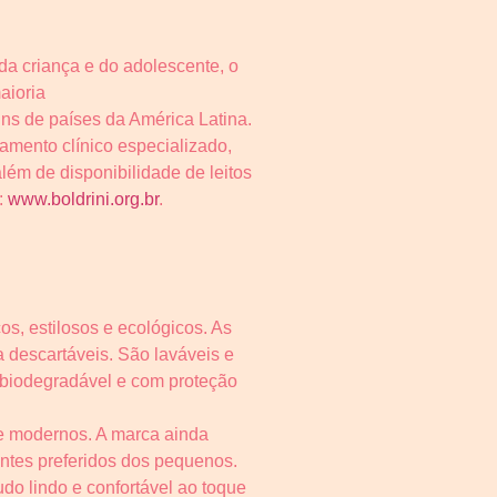
da criança e do adolescente, o
aioria
uns de países da América Latina.
tamento clínico especializado,
ém de disponibilidade de leitos
:
www.boldrini.org.br
.
s, estilosos e ecológicos. As
a descartáveis. São laváveis e
o biodegradável e com proteção
e modernos. A marca ainda
entes preferidos dos pequenos.
o lindo e confortável ao toque