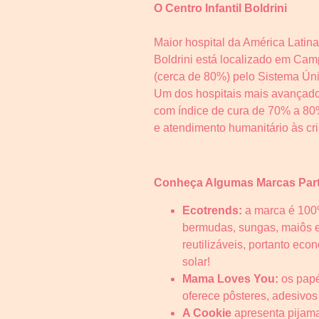
O Centro Infantil Boldrini
Maior hospital da América Latin
Boldrini está localizado em Camp
(cerca de 80%) pelo Sistema Úni
Um dos hospitais mais avançados 
com índice de cura de 70% a 80%
e atendimento humanitário às c
Conheça Algumas Marcas Part
Ecotrends:
a marca é 100%
bermudas, sungas, maiôs e b
reutilizáveis, portanto ec
solar!
Mama Loves You:
os papé
oferece pôsteres, adesivos
A Cookie
apresenta
pijam