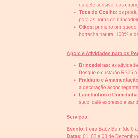
da pele sensível das crian
Toca do Coelho:
os produ
para as horas de brincadei
Oikos:
primeiro brinquedo 
borracha natural 100% e de
Apoio e Atividades para os Pe
Brincadeiras:
as atividad
Bosque e custarão R$25 a h
Fraldário e Amamentaçã
a decoração aconchegante
Lanchinhos e Comidinha
suco, café expresso e sand
Serviços:
Evento:
Feira Baby Bum (de 0 a
Datas:
01, 02 e 03 de Dezembro