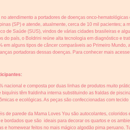
a no atendimento a portadores de doenças onco-hematológicas 
inas (SP) e atende, atualmente, cerca de 10 mil pacientes; a m
co de Saúde (SUS), vindos de várias cidades brasileiras e alg
do país, o Boldrini reúne alta tecnologia em diagnóstico e tra
 em alguns tipos de câncer comparáveis ao Primeiro Mundo, al
rianças portadoras dessas doenças. Para conhecer mais acesse
icipantes:
 nacional e composta por duas linhas de produtos muito prático
iquínis têm fraldinha interna substituindo as fraldas de piscin
onômicas e ecológicas. As peças são confeccionadas com tecid
is de parede da Mama Loves You são autocolantes, coloridos 
 e bordados que são ideais para decorar os quartos e os ambi
as e homewear feitos no mais mágico algodão pima peruano. Tud