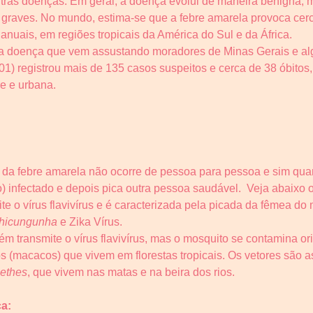
utras doenças. Em geral, a doença evolui de maneira benigna, 
 graves. No mundo, estima-se que a febre amarela provoca cer
 anuais, em regiões tropicais da América do Sul e da África.
 a doença que vem assustando moradores de Minas Gerais e al
/01) registrou mais de 135 casos suspeitos e cerca de 38 óbitos
re e urbana.
ão da febre amarela não ocorre de pessoa para pessoa e sim q
 infectado e depois pica outra pessoa saudável. Veja abaixo os
te o vírus flavivírus e é caracterizada pela picada da fêmea do
hicungunha
e Zika Vírus.
m transmite o vírus flavivírus, mas o mosquito se contamina or
 (macacos) que vivem em florestas tropicais. Os vetores são 
ethes
, que vivem nas matas e na beira dos rios.
a: