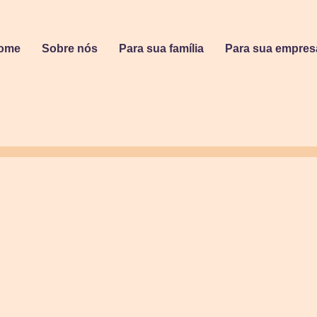
ome
Sobre nós
Para sua família
Para sua empres