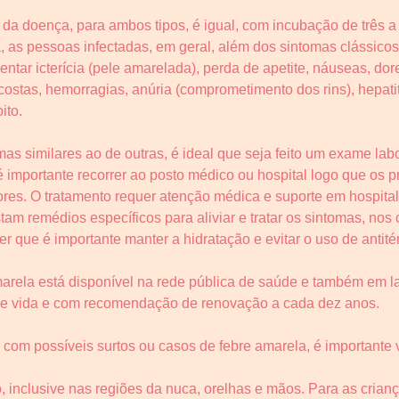
ença, para ambos tipos, é igual, com incubação de três a s
, as pessoas infectadas, em geral, além dos sintomas clássicos
sentar icterícia (pele amarelada), perda de apetite, náuseas, do
costas, hemorragias, anúria (comprometimento dos rins), hepat
ito.
 similares ao de outras, é ideal que seja feito um exame labor
é importante recorrer ao posto médico ou hospital logo que os
ores. O tratamento requer atenção médica e suporte em hospita
m remédios específicos para aliviar e tratar os sintomas, nos 
r que é importante manter a hidratação e evitar o uso de antitér
a está disponível na rede pública de saúde e também em labo
 de vida e com recomendação de renovação a cada dez anos.
es com possíveis surtos ou casos de febre amarela, é important
, inclusive nas regiões da nuca, orelhas e mãos. Para as crianç