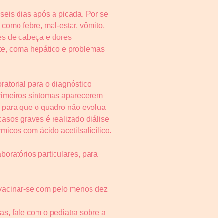
eis dias após a picada. Por se
 como febre, mal-estar, vômito,
res de cabeça e dores
ite, coma hepático e problemas
atorial para o diagnóstico
 primeiros sintomas aparecerem
l para que o quadro não evolua
casos graves é realizado diálise
micos com ácido acetilsalicílico.
ratórios particulares, para
e vacinar-se com pelo menos dez
as, fale com o pediatra sobre a