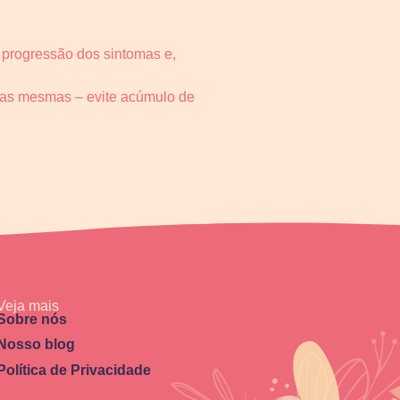
 progressão dos sintomas e,
 as mesmas – evite acúmulo de
Veja mais
Sobre nós
Nosso blog
Política de Privacidade