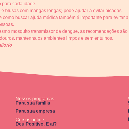
o para cada idade.
 e blusas com mangas longas) pode ajudar a evitar picadas.
 e como buscar ajuda médica também é importante para evitar a
essoas.
mesmo mosquito transmissor da dengue, as recomendações são
adouros, mantenha os ambientes limpos e sem entulhos.
liorio
Nossos programas
Para sua família
Para sua empresa
Cursos online
Deu Positivo. E aí?