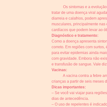
Os sintomas e a evolução da do
tratar de uma doença viral aguda
diarreia e calafrios, podem apre
musculares, principalmente nas 
cardíacos que podem levar ao ób
Diagnóstico e tratamento:
Como a doença apresenta sintomas
correto. Em regiões com surtos, 
para evitar epidemias ainda mai
com gravidade. Embora não exista
e transfusão de sangue. Vale dize
Vacinas:
A vacina contra a febre amarel
crianças a partir de seis meses
Dicas importantes:
– Se você vai viajar para regiõ
dias de antecedência.
– O uso de repelentes é indicado