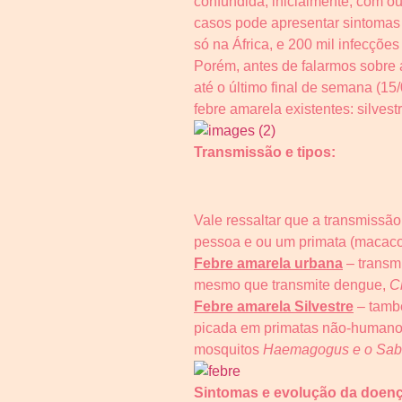
confundida, inicialmente, com o
casos pode apresentar sintomas
só na África, e 200 mil infecções
Porém, antes de falarmos sobre
até o último final de semana (15
febre amarela existentes: silvest
Transmissão e tipos:
Vale ressaltar que a transmiss
pessoa e ou um primata (macaco)
Febre amarela urbana
– transmi
mesmo que transmite dengue,
C
Febre amarela Silvestre
– també
picada em primatas não-humanos
mosquitos
Haemagogus e o Sab
Sintomas e evolução da doenç