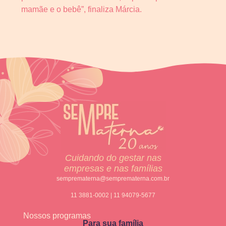
mamãe e o bebê”, finaliza Márcia.
Cuidando do gestar nas
empresas e nas famílias
semprematerna@semprematerna.com.br
11 3881-0002 | 11 94079-5677
Nossos programas
Para sua família