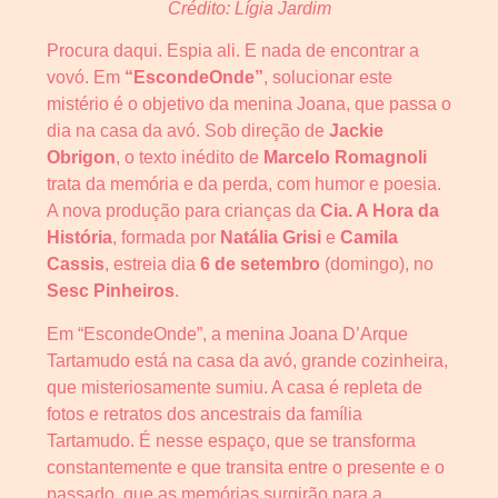
Crédito: Lígia Jardim
Procura daqui. Espia ali. E nada de encontrar a
vovó. Em
“EscondeOnde”
, solucionar este
mistério é o objetivo da menina Joana, que passa o
dia na casa da avó. Sob direção de
Jackie
Obrigon
, o texto inédito de
Marcelo Romagnoli
trata da memória e da perda, com humor e poesia.
A nova produção para crianças da
Cia. A Hora da
História
, formada por
Natália Grisi
e
Camila
Cassis
, estreia dia
6 de setembro
(domingo), no
Sesc Pinheiros
.
Em “EscondeOnde”, a menina Joana D’Arque
Tartamudo está na casa da avó, grande cozinheira,
que misteriosamente sumiu. A casa é repleta de
fotos e retratos dos ancestrais da família
Tartamudo. É nesse espaço, que se transforma
constantemente e que transita entre o presente e o
passado, que as memórias surgirão para a