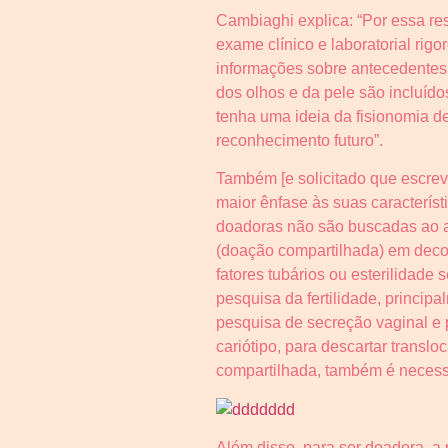
Cambiaghi explica: “Por essa re
exame clínico e laboratorial rig
informações sobre antecedentes e 
dos olhos e da pele são incluíd
tenha uma ideia da fisionomia d
reconhecimento futuro”.
Também [e solicitado que escrev
maior ênfase às suas caracterís
doadoras não são buscadas ao a
(doação compartilhada) em decor
fatores tubários ou esterilidad
pesquisa da fertilidade, principa
pesquisa de secreção vaginal e 
cariótipo, para descartar transl
compartilhada, também é necessá
Além disso, para ser doadora, a 