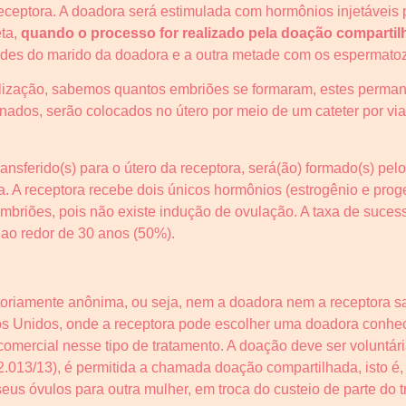
eceptora. A doadora será estimulada com hormônios injetáveis
eta,
quando o processo for realizado pela doação compartil
ides do marido da doadora e a outra metade com os espermatoz
rtilização, sabemos quantos embriões se formaram, estes perman
onados, serão colocados no útero por meio de um cateter por vi
ransferido(s) para o útero da receptora, será(ão) formado(s) pe
. A receptora recebe dois únicos hormônios (estrogênio e prog
embriões, pois não existe indução de ovulação. A taxa de suce
ao redor de 30 anos (50%).
atoriamente anônima, ou seja, nem a doadora nem a receptora 
dos Unidos, onde a receptora pode escolher uma doadora conhe
mercial nesse tipo de tratamento. A doação deve ser voluntária 
2.013/13), é permitida a chamada doação compartilhada, isto é
eus óvulos para outra mulher, em troca do custeio de parte do 