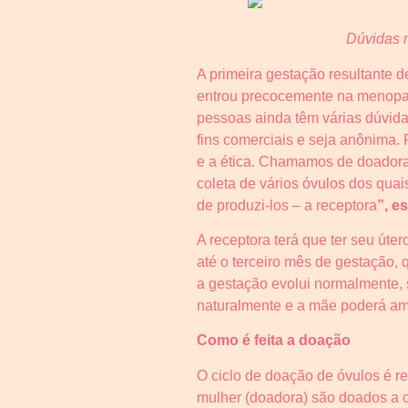
Dúvidas 
A primeira gestação resultante 
entrou precocemente na menopau
pessoas ainda têm várias dúvida
fins comerciais e seja anônima. 
e a ética. Chamamos de doadora 
coleta de vários óvulos dos qua
de produzi-los – a receptora
”, e
A receptora terá que ter seu út
até o terceiro mês de gestação,
a gestação evolui normalmente, 
naturalmente e a mãe poderá a
Como é feita a doação
O ciclo de doação de óvulos é rea
mulher (doadora) são doados a out