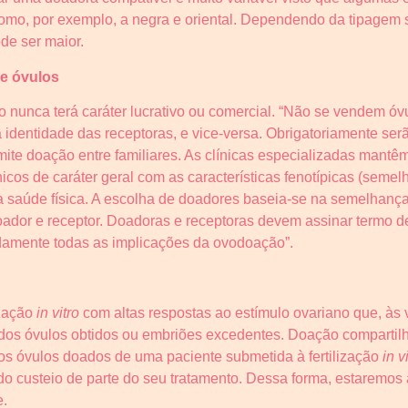
omo, por exemplo, a negra e oriental. Dependendo da tipagem
de ser maior.
de óvulos
 nunca terá caráter lucrativo ou comercial. “Não se vendem ó
dentidade das receptoras, e vice-versa. Obrigatoriamente serã
mite doação entre familiares. As clínicas especializadas mant
nicos de caráter geral com as características fenotípicas (seme
 saúde física. A escolha de doadores baseia-se na semelhança 
ador e receptor. Doadoras e receptoras devem assinar termo de
adamente todas as implicações da ovodoação”.
ização
in vitro
com altas respostas ao estímulo ovariano que, às
 dos óvulos obtidos ou embriões excedentes. Doação comparti
os óvulos doados de uma paciente submetida à fertilização
in v
do custeio de parte do seu tratamento. Dessa forma, estaremo
e.