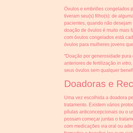
Óvulos e embriões congelados pr
tiveram seu(s) filho(s): de algu
pacientes, quando não desejam t
doação de óvulos é muito mais f
com óvulos congelados está cad
óvulos para mulheres jovens qu
“Doação por generosidade pura é
anteriores de fertilização
in vitro
seus óvulos sem qualquer benefíc
Doadoras e Rec
Uma vez escolhida a doadora pe
tratamento. Existem vários prot
pílulas anticoncepcionais ou o 
possam começar juntas o tratame
com medicações via oral ou ades