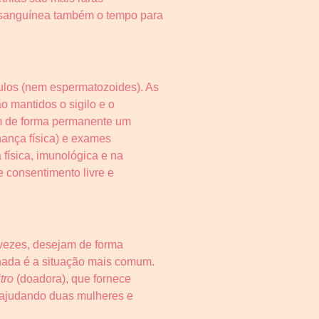
 sanguínea também o tempo para
vulos (nem espermatozoides). As
o mantidos o sigilo e o
êm de forma permanente um
lhança física) e exames
física, imunológica e na
 consentimento livre e
 vezes, desejam de forma
lhada é a situação mais comum.
itro
(doadora), que fornece
s ajudando duas mulheres e