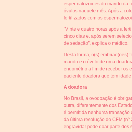
espermatozoides do marido da r
óvulos naquele mês. Após a col
fertilizados com os espermatozo
“Vinte e quatro horas após a fe
cinco dias e, após serem seleci
de sedação”, explica o médico.
Desta forma, o(s) embrião(ões) t
marido e o óvulo de uma doadora
endométrio a fim de receber os 
paciente doadora que tem idade 
A doadora
No Brasil, a ovodoação é obrig
outra, diferentemente dos Esta
é permitida nenhuma transação co
da última resolução do CFM (nº 
engravidar pode doar parte dos s