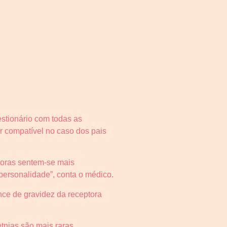
stionário com todas as
er compatível no caso dos pais
ptoras sentem-se mais
personalidade”, conta o médico.
ce de gravidez da receptora
tnias são mais raras