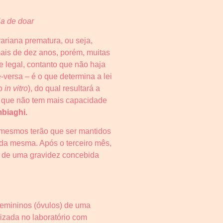
a de doar
ariana prematura, ou seja,
ais de dez anos, porém, muitas
e legal, contanto que não haja
-versa – é o que determina a lei
ão
in vitro
), do qual resultará a
r que não tem mais capacidade
biaghi.
s mesmos terão que ser mantidos
 da mesma. Após o terceiro mês,
o de uma gravidez concebida
.
emininos (óvulos) de uma
lizada no laboratório com