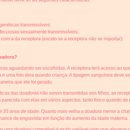
genéticas transmissíveis;
nfecciosas sexualmente transmissíveis;
com a da receptora (exceto se a receptora não se importar);
doadora?
ras aguardando ser escolhidas. A receptora terá acesso ao que
ra e uma foto dela quando criança. A tipagem sanguínea deve s
aneira que ele foi gerado.
sticas das doadoras não serem transmitidas aos filhos, as rece
 parecida com elas em vários aspectos, tanto físico quando de 
e 35 anos de idade. Quanto mais velha a doadora menor a chan
 chance de engravidar em função do aumento da idade materna.
r uma doadora compatível é muito variável visto que algumas e