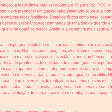
solução, a idade limite para ser doadora é 35 anos. No IPGO, 
oroso, deve preencher um questionário detalhado sobre sua vida
características familiares. Detalhes físicos como peso, estatur
os nesse questionário, acompanhados de uma foto de quando er
e quem lhe doará os óvulos. Assim, ela se sentirá mais segura,
am um pequeno texto que reflita os seus sentimentos e traços 
ticas íntimas. Hábitos como tabagismo, alcoolismo e uso de dr
caso; na maioria das vezes, elas estão fazendo também um tra
rência de problemas de fertilidade do marido (poucos esperma
e sem causa aparente, sendo, independentemente da razão, sem
lmente da reserva ovariana. Todas as sorologias, como sífilis, H
papanicolau, devem ter sido realizadas há menos de seis mese
ocações balanceadas, e avaliação rigorosa da reserva ovariana (
ria a avaliação do útero da paciente e sorologias para toxop
mulher deve ter as seguintes características: