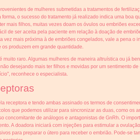
ovenientes de mulheres submetidas a tratamentos de fertiliza
ma forma, o sucesso do tratamento já realizado indica uma boa 
er mais filhos, muitas vezes doam os óvulos ou embriões exced
ácil de ser aceita pela paciente em relação à doação de embr
a vez mais próxima à de embriões congelados, vale a pena o i
e os produzem em grande quantidade.
 muito raro. Algumas mulheres de maneira altruística ou já ben
, não desejando mais ter filhos e movidas por um sentimento de
io”, reconhece o especialista.
eptoras
la receptora e tendo ambas assinado os termos de consentimen
ocolos que podemos utilizar para sincronizar as duas, como os 
uso concomitante de análogos e antagonistas de GnRh. O impor
nto. A doadora iniciará com injeções para estimular a ovulação
ivos para preparar o útero para receber o embrião. Pode-se t