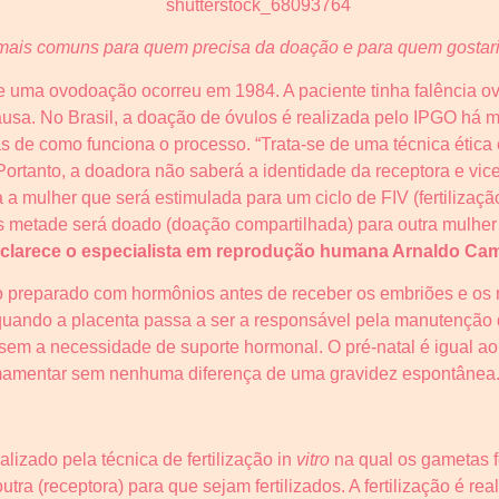
mais comuns para quem precisa da doação e para quem gostari
de uma ovodoação ocorreu em 1984. A paciente tinha falência ov
sa. No Brasil, a doação de óvulos é realizada pelo IPGO há m
s de como funciona o processo. “Trata-se de uma técnica ética 
Portanto, a doadora não saberá a identidade da receptora e vice
a mulher que será estimulada para um ciclo de FIV (fertilizaç
is metade será doado (doação compartilhada) para outra mulhe
sclarece o especialista em reprodução humana Arnaldo Cam
ero preparado com hormônios antes de receber os embriões e o
 quando a placenta passa a ser a responsável pela manutenção
sem a necessidade de suporte hormonal. O pré-natal é igual a
mamentar sem nenhuma diferença de uma gravidez espontânea
lizado pela técnica de fertilização in
vitro
na qual os gametas f
ra (receptora) para que sejam fertilizados. A fertilização é rea