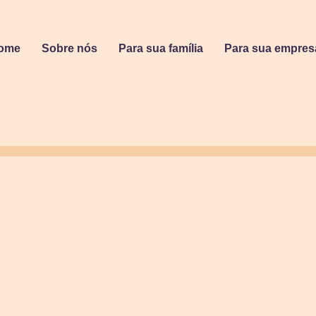
ome
Sobre nós
Para sua família
Para sua empres