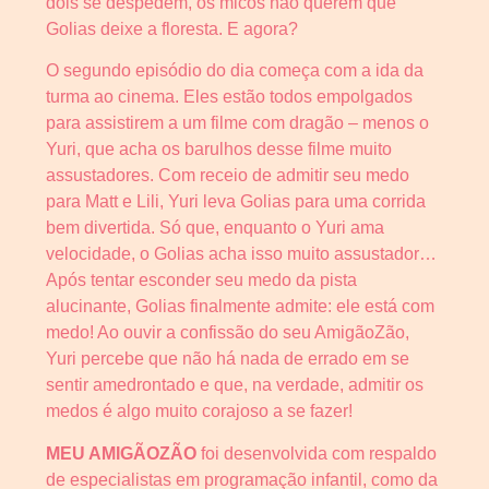
dois se despedem, os micos não querem que
Golias deixe a floresta. E agora?
O segundo episódio do dia começa com a ida da
turma ao cinema. Eles estão todos empolgados
para assistirem a um filme com dragão – menos o
Yuri, que acha os barulhos desse filme muito
assustadores. Com receio de admitir seu medo
para Matt e Lili, Yuri leva Golias para uma corrida
bem divertida. Só que, enquanto o Yuri ama
velocidade, o Golias acha isso muito assustador…
Após tentar esconder seu medo da pista
alucinante, Golias finalmente admite: ele está com
medo! Ao ouvir a confissão do seu AmigãoZão,
Yuri percebe que não há nada de errado em se
sentir amedrontado e que, na verdade, admitir os
medos é algo muito corajoso a se fazer!
MEU AMIGÃOZÃO
foi desenvolvida com respaldo
de especialistas em programação infantil, como da