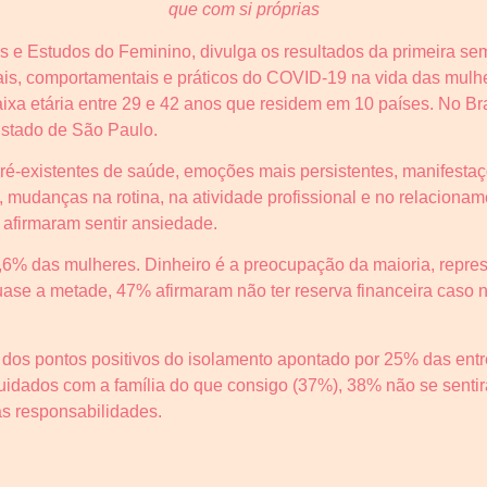
que com si próprias
s e Estudos do Feminino, divulga os resultados da primeira s
ais, comportamentais e práticos do COVID-19 na vida das mulh
ixa etária entre 29 e 42 anos que residem em 10 países. No Bra
Estado de São Paulo.
é-existentes de saúde, emoções mais persistentes, manifestaçõ
mudanças na rotina, na atividade profissional e no relacionam
afirmaram sentir ansiedade.
0,6% das mulheres. Dinheiro é a preocupação da maioria, repre
uase a metade, 47% afirmaram não ter reserva financeira caso
dos pontos positivos do isolamento apontado por 25% das entr
uidados com a família do que consigo (37%), 38% não se sent
 as responsabilidades.