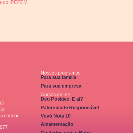
ra do IPEFEM,
Nossos programas
Para sua família
Para sua empresa
Cursos online
Deu Positivo. E aí?
as
Paternidade Responsável
as
a.com.br
Vovó Nota 10
Amamentação
5677
Cuidados com o Bebê