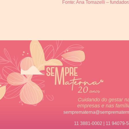
Fonte: Ana Tomazelli – fundado
Cuidando do gestar n
empresas e nas famíli
semprematerna@semprematern
11 3881-0002 | 11 94079-