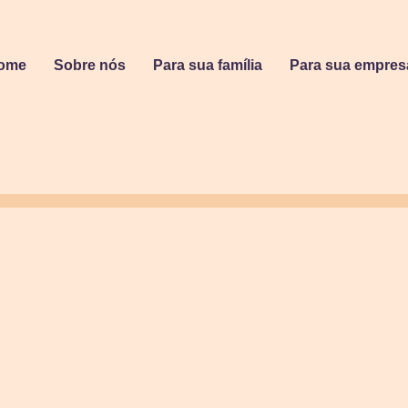
ome
Sobre nós
Para sua família
Para sua empres