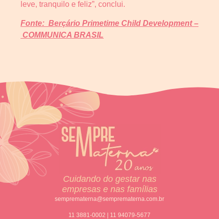
leve, tranquilo e feliz”, conclui.
Fonte:
Berçário
Primetime Child Development –
COMMUNICA BRASIL
Cuidando do gestar nas
empresas e nas famílias
semprematerna@semprematerna.com.br
11 3881-0002 | 11 94079-5677