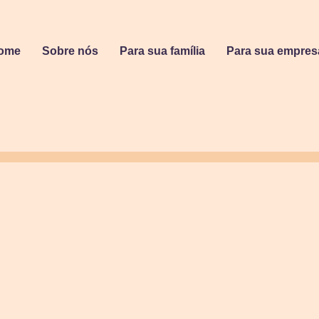
ome
Sobre nós
Para sua família
Para sua empres