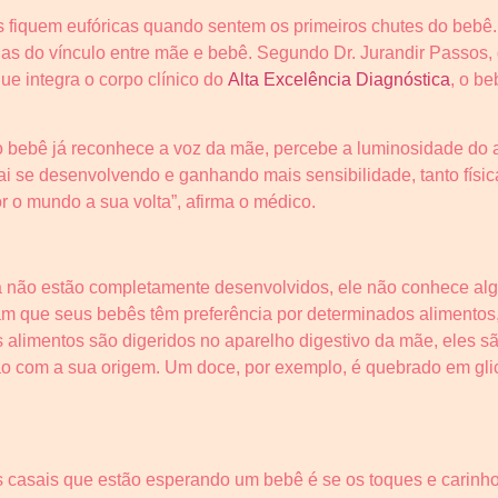
fiquem eufóricas quando sentem os primeiros chutes do bebê. 
s do vínculo entre mãe e bebê. Segundo Dr. Jurandir Passos, g
ue integra o corpo clínico do
Alta Excelência Diagnóstica
, o be
 bebê já reconhece a voz da mãe, percebe a luminosidade do am
ai se desenvolvendo e ganhando mais sensibilidade, tanto fís
r o mundo a sua volta”, afirma o médico.
a não estão completamente desenvolvidos, ele não conhece a
am que seus bebês têm preferência por determinados alimentos
alimentos são digeridos no aparelho digestivo da mãe, eles 
 com a sua origem. Um doce, por exemplo, é quebrado em gli
s casais que estão esperando um bebê é se os toques e carinhos