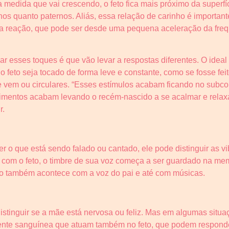
 a medida que vai crescendo, o feto fica mais próximo da super
rnos quanto paternos. Aliás, essa relação de carinho é importan
a reação, que pode ser desde uma pequena aceleração da frequ
zar esses toques é que vão levar a respostas diferentes. O idea
ue o feto seja tocado de forma leve e constante, como se fosse
e vem ou circulares. “Esses estímulos acabam ficando no subcon
entos acabam levando o recém-nascido a se acalmar e relaxar
r.
 o que está sendo falado ou cantado, ele pode distinguir as v
com o feto, o timbre de sua voz começa a ser guardado na memó
so também acontece com a voz do pai e até com músicas.
stinguir se a mãe está nervosa ou feliz. Mas em algumas situ
rrente sanguínea que atuam também no feto, que podem respond