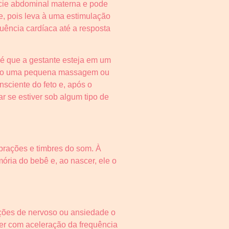
fície abdominal materna e pode
te, pois leva à uma estimulação
ência cardíaca até a resposta
l é que a gestante esteja em um
 feito uma pequena massagem ou
sciente do feto e, após o
 se estiver sob algum tipo de
ibrações e timbres do som. À
ria do bebê e, ao nascer, ele o
ações de nervoso ou ansiedade o
er com aceleração da frequência