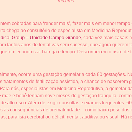
máximo
ntem cobradas para ‘render mais’, fazer mais em menor tempo
sito chega ao consultório do especialista em Medicina Reprodu
 Medical Group – Unidade Campo Grande
, cada vez mais casais 
m tantos anos de tentativas sem sucesso, que agora querem ter
 querem economizar barriga e tempo. Desconhecem o risco de 
uralmente, ocorre uma gestação gemelar a cada 80 gestações. No
s tratamentos de fertilização assistida, a chance de nascerem
“Para nós, especialistas em Medicina Reprodutiva, a gemelari
que mãe e bebê tenham nove meses de gestação tranquila, cont
 de alto risco. Além de exigir consultas e exames frequentes,
odas as consequências de prematuridade – como baixo peso dos
s, paralisia cerebral ou déficit mental, auditiva ou visual. Há r