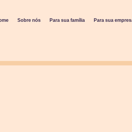
ome
Sobre nós
Para sua família
Para sua empres