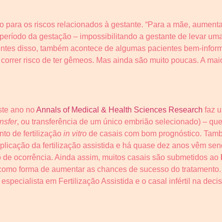
para os riscos relacionados à gestante. “Para a mãe, aument
período da gestação – impossibilitando a gestante de levar uma
entes disso, também acontece de algumas pacientes bem-informa
orrer risco de ter gêmeos. Mas ainda são muito poucas. A mai
ste ano no
Annals of Medical & Health Sciences Research
faz u
nsfer
, ou transferência de um único embrião selecionado) – que
to de fertilização
in vitro
de casais com bom prognóstico. Tamb
icação da fertilização assistida e há quase dez anos vêm se
 de ocorrência. Ainda assim, muitos casais são submetidos ao
 como forma de aumentar as chances de sucesso do tratamento
especialista em Fertilização Assistida e o casal infértil na de