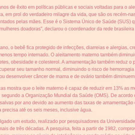
nos de êxito em políticas públicas e sociais voltadas para o a
ra, em prol do verdadeiro milagre da vida, que são os recém-na
ados pelas mães. Esse é o Sistema Único de Saúde (SUS) qu
 mulheres doadoras”, declarou o coordenador da rede brasileir
no, o bebê fica protegido de infecções, diarreias e alergias, 
 menos tempo internado. O aleitamento materno também diminu
iabetes, obesidade e colesterol. A amamentação também reduz 
recuperar seu tamanho normal, diminuindo o risco de hemorragia
 ou desenvolver câncer de mama e de ovário também diminuem 
icas mostra que o leite materno é capaz de reduzir em 13% as m
s, segundo a Organização Mundial da Saúde (OMS). De acordo
 salvas por ano devido ao aumento das taxas de amamentação ex
 precisa até os seis meses, inclusive água.
ulgado um estudo, realizado por pesquisadores da Universida
ais de três décadas. A pesquisa, feita a partir de 1982, compr