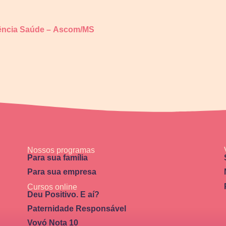
ência Saúde –
Ascom/MS
Nossos programas
Para sua família
Para sua empresa
Cursos online
Deu Positivo. E aí?
Paternidade Responsável
Vovó Nota 10