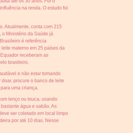
ulta até os 30 anos. Foi o
 influência na renda. O estudo foi
o. Atualmente, conta com 215
, o Ministério da Saúde já
rasileiro é referência
e leite materno em 25 países da
 e Equador receberam as
lo brasileiro.
audável e não estar tomando
oar, procure o banco de leite
 para uma criança.
 com lenço ou touca, usando
 bastante água e sabão. As
eve ser coletado em local limpo
deira por até 10 dias. Nesse