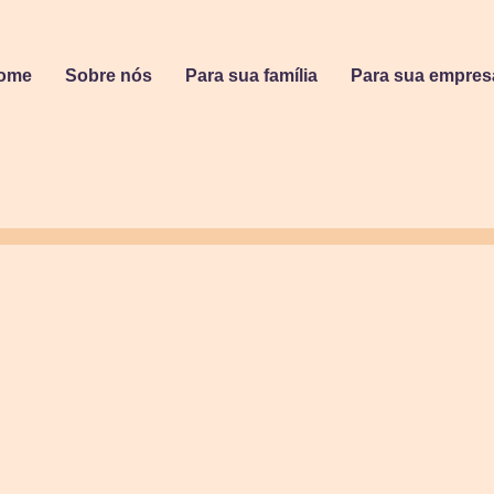
ome
Sobre nós
Para sua família
Para sua empres