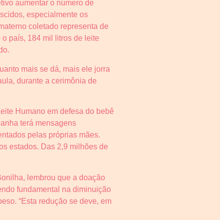
tivo aumentar o número de
ascidos, especialmente os
materno coletado representa de
aís, 184 mil litros de leite
do.
anto mais se dá, mais ele jorra
ula, durante a cerimônia de
 Leite Humano em defesa do bebê
mpanha terá mensagens
entados pelas próprias mães.
 os estados. Das 2,9 milhões de
Bonilha, lembrou que a doação
 sendo fundamental na diminuição
peso. “Esta redução se deve, em