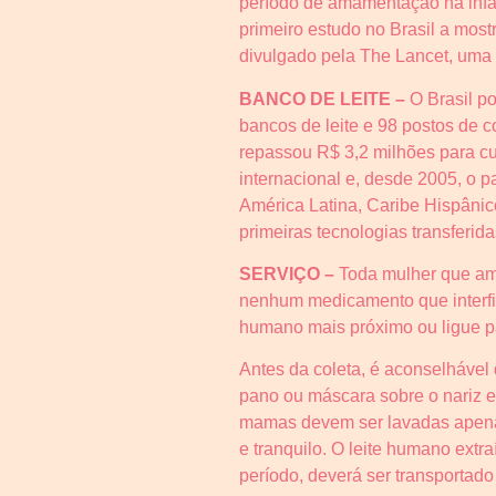
período de amamentação na infânc
primeiro estudo no Brasil a mostr
divulgado pela The Lancet, uma 
BANCO DE LEITE –
O Brasil po
bancos de leite e 98 postos de c
repassou R$ 3,2 milhões para cu
internacional e, desde 2005, o p
América Latina, Caribe Hispânic
primeiras tecnologias transferi
SERVIÇO –
Toda mulher que ama
nenhum medicamento que interfir
humano mais próximo ou ligue pa
Antes da coleta, é aconselhável
pano ou máscara sobre o nariz e
mamas devem ser lavadas apenas
e tranquilo. O leite humano extr
período, deverá ser transportad