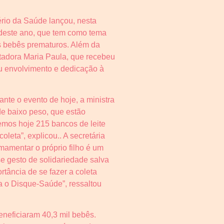
io da Saúde lançou, nesta
a deste ano, que tem como tema
os bebês prematuros. Além da
ntadora Maria Paula, que recebeu
u envolvimento e dedicação à
nte o evento de hoje, a ministra
de baixo peso, que estão
emos hoje 215 bancos de leite
leta”, explicou.. A secretária
mamentar o próprio filho é um
se gesto de solidariedade salva
rtância de se fazer a coleta
a o Disque-Saúde”, ressaltou
eneficiaram 40,3 mil bebês.