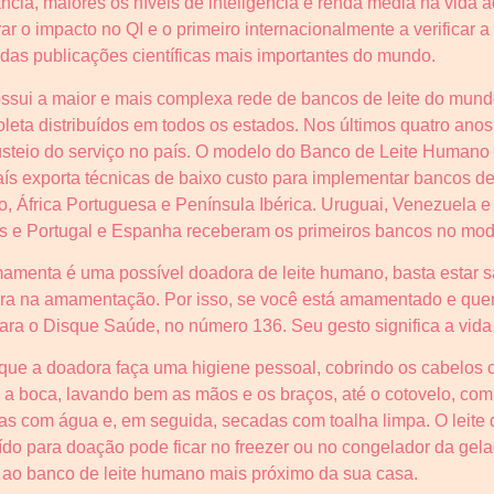
ia, maiores os níveis de inteligência e renda média na vida ad
ar o impacto no QI e o primeiro internacionalmente a verificar a
das publicações científicas mais importantes do mundo.
ssui a maior e mais complexa rede de bancos de leite do mund
oleta distribuídos em todos os estados. Nos últimos quatro anos
steio do serviço no país. O modelo do Banco de Leite Humano B
aís exporta técnicas de baixo custo para implementar bancos d
o, África Portuguesa e Península Ibérica. Uruguai, Venezuela
das e Portugal e Espanha receberam os primeiros bancos no mode
menta é uma possível doadora de leite humano, basta estar s
a na amamentação. Por isso, se você está amamentado e quer d
ra o Disque Saúde, no número 136. Seu gesto significa a vida
 que a doadora faça uma higiene pessoal, cobrindo os cabelos
 a boca, lavando bem as mãos e os braços, até o cotovelo, com
 com água e, em seguida, secadas com toalha limpa. O leite d
aído para doação pode ficar no freezer ou no congelador da gela
o ao banco de leite humano mais próximo da sua casa.