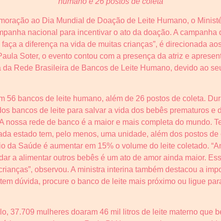
humano e 26 postos de coleta
ração ao Dia Mundial de Doação de Leite Humano, o Ministér
 campanha nacional para incentivar o ato da doação. A campanh
 faça a diferença na vida de muitas crianças”, é direcionada a
 Paula Soter, o evento contou com a presença da atriz e aprese
a da Rede Brasileira de Bancos de Leite Humano, devido ao se
 56 bancos de leite humano, além de 26 postos de coleta. Dura
dos bancos de leite para salvar a vida dos bebês prematuros e 
“A nossa rede de banco é a maior e mais completa do mundo. T
ada estado tem, pelo menos, uma unidade, além dos postos de co
rio da Saúde é aumentar em 15% o volume do leite coletado. “A
udar a alimentar outros bebês é um ato de amor ainda maior. Es
 crianças”, observou. A ministra interina também destacou a impo
tem dúvida, procure o banco de leite mais próximo ou ligue par
, 37.709 mulheres doaram 46 mil litros de leite materno que b