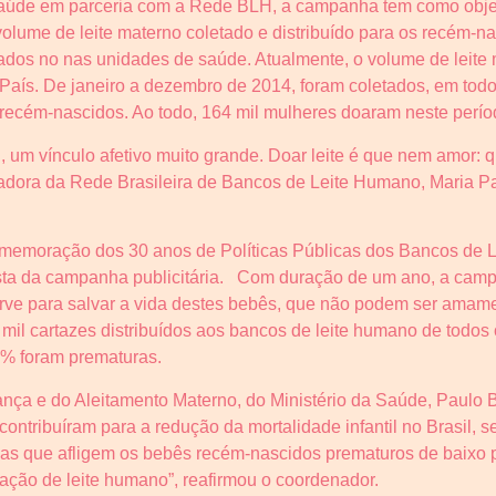
Saúde em parceria com a Rede BLH, a campanha tem como obje
volume de leite materno coletado e distribuído para os recém-n
ados no nas unidades de saúde. Atualmente, o volume de leite 
s. De janeiro a dezembro de 2014, foram coletados, em todo o p
 recém-nascidos. Ao todo, 164 mil mulheres doaram neste perío
um vínculo afetivo muito grande. Doar leite é que nem amor: qu
xadora da Rede Brasileira de Bancos de Leite Humano, Maria Pa
memoração dos 30 anos de Políticas Públicas dos Bancos de
ista da campanha publicitária. Com duração de um ano, a ca
erve para salvar a vida destes bebês, que não podem ser amam
 mil cartazes distribuídos aos bancos de leite humano de todos
9% foram prematuras.
nça e do Aleitamento Materno, do Ministério da Saúde, Paulo 
 contribuíram para a redução da mortalidade infantil no Brasil,
cas que afligem os bebês recém-nascidos prematuros de baixo 
ação de leite humano”, reafirmou o coordenador.