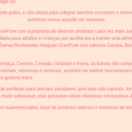
sete grãos, e são ideais para integrar lanches escolares e ince
nutritivos nessa ocasião de consumo
anPure com a proposta de oferecer produtos cada vez mais sau
ltada para adultos e crianças por auxiliá-los a manter uma ali
s Barras Recheadas Integrais GranPure nos sabores Goiaba, 
inhaça, Centeio, Cevada, Girassol e Aveia, as barras são comp
proteínas, vitaminas e minerais, auxiliam no melhor funcioname
 e gordura trans.
ão perfeitas para lanches saudáveis, pois elas são naturais, f
muito saborosas, elas possuem várias vitaminas necessárias à n
m supermercados, lojas de produtos naturais e empórios de to