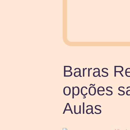
Barras R
opções sa
Aulas