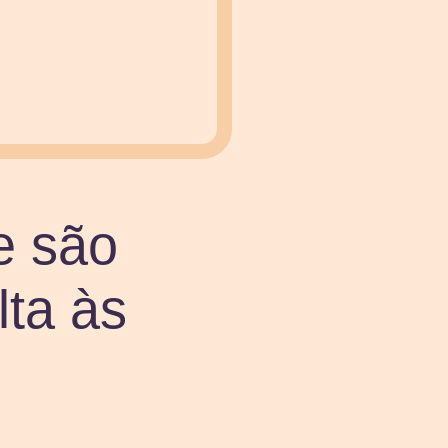
e são
lta às