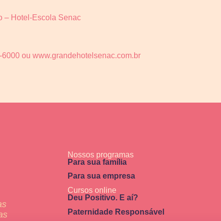
 – Hotel-Escola Senac
8-6000 ou www.grandehotelsenac.com.br
Nossos programas
Para sua família
Para sua empresa
Cursos online
Deu Positivo. E aí?
as
Paternidade Responsável
as