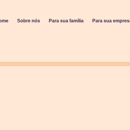
ome
Sobre nós
Para sua família
Para sua empres