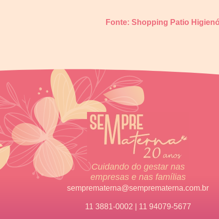
Fonte: Shopping Patio Higienó
Cuidando do gestar nas
empresas e nas famílias
semprematerna@semprematerna.com.br
11 3881-0002 | 11 94079-5677