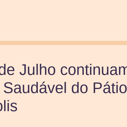
 de Julho continua
 Saudável do Páti
lis