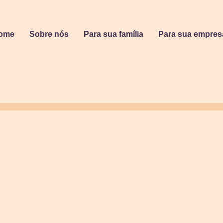
ome
Sobre nós
Para sua família
Para sua empres