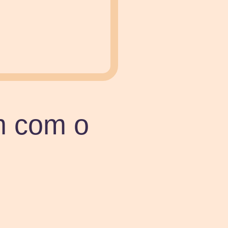
m com o
o