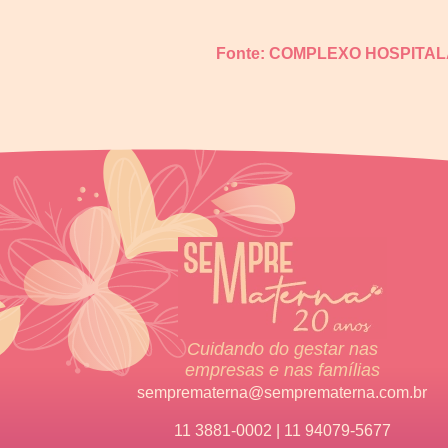
Fonte: COMPLEXO HOSPITA
Cuidando do gestar nas
empresas e nas famílias
semprematerna@semprematerna.com.br
11 3881-0002 | 11 94079-5677