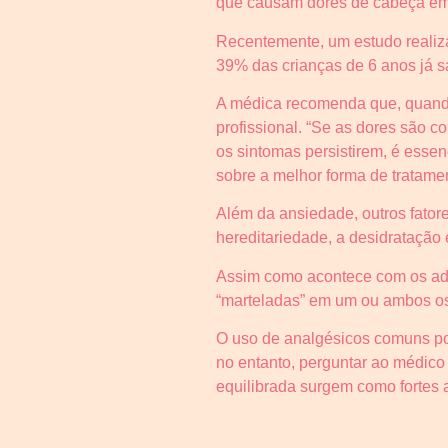
que causam dores de cabeça em a
Recentemente, um estudo realiz
39% das crianças de 6 anos já s
A médica recomenda que, quando
profissional. “Se as dores são c
os sintomas persistirem, é essen
sobre a melhor forma de tratament
Além da ansiedade, outros fatore
hereditariedade, a desidratação
Assim como acontece com os adul
“marteladas” em um ou ambos os 
O uso de analgésicos comuns pod
no entanto, perguntar ao médico
equilibrada surgem como fortes a