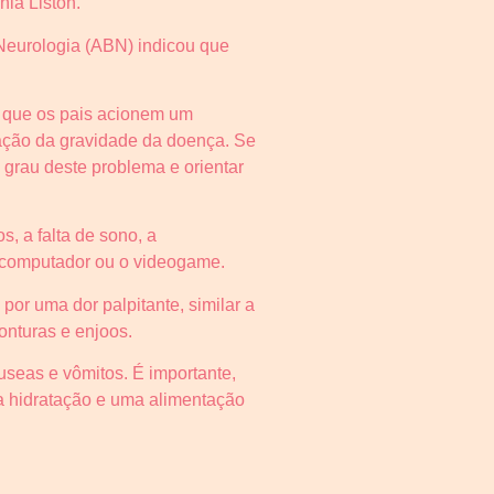
ia Liston.
Neurologia (ABN) indicou que
l que os pais acionem um
liação da gravidade da doença. Se
 grau deste problema e orientar
, a falta de sono, a
o computador ou o videogame.
or uma dor palpitante, similar a
onturas e enjoos.
seas e vômitos. É importante,
 a hidratação e uma alimentação