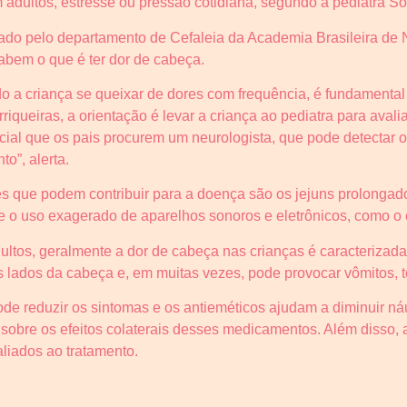
dultos, estresse ou pressão cotidiana, segundo a pediatra Sôn
ado pelo departamento de Cefaleia da Academia Brasileira de 
abem o que é ter dor de cabeça.
 a criança se queixar de dores com frequência, é fundamenta
orriqueiras, a orientação é levar a criança ao pediatra para ava
cial que os pais procurem um neurologista, que pode detectar o
o”, alerta.
s que podem contribuir para a doença são os jejuns prolongados
 e o uso exagerado de aparelhos sonoros e eletrônicos, como 
tos, geralmente a dor de cabeça nas crianças é caracterizada p
lados da cabeça e, em muitas vezes, pode provocar vômitos, t
e reduzir os sintomas e os antieméticos ajudam a diminuir náu
 sobre os efeitos colaterais desses medicamentos. Além disso,
liados ao tratamento.