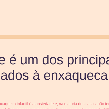
 é um dos princip
igados à enxaqueca 
xaqueca infantil é a ansiedade e, na maioria dos casos, não t