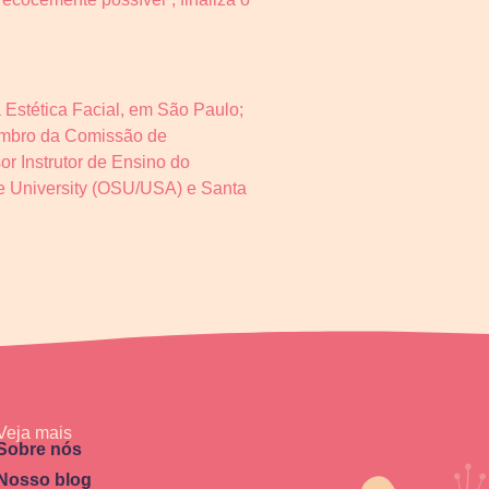
ia Estética Facial, em São Paulo;
Membro da Comissão de
or Instrutor de Ensino do
e University (OSU/USA) e Santa
Veja mais
Sobre nós
Nosso blog