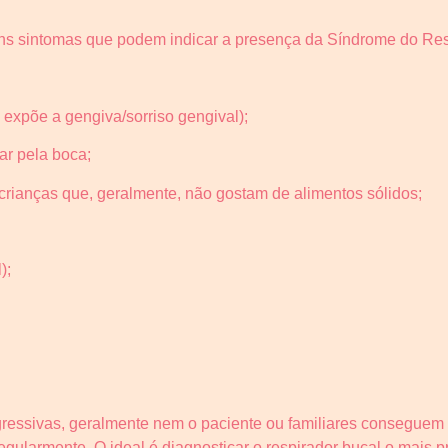
guns sintomas que podem indicar a presença da Síndrome do Res
 expõe a gengiva/sorriso gengival);
ar pela boca;
crianças que, geralmente, não gostam de alimentos sólidos;
);
essivas, geralmente nem o paciente ou familiares conseguem ide
regularmente. O ideal é diagnosticar o respirador bucal o mais p