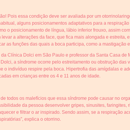
ão! Pois essa condição deve ser avaliada por um otorrinolaringo
abitual, alguns posicionamentos adaptativos para a respiração 
o o posicionamento de língua, lábio inferior frouxo, assim com
evar a alterações da face, que fica mais alongada e estreita, 
ar as funções das quais a boca participa, como a mastigação e 
a da Clínica Dolci em São Paulo e professor da Santa Casa de 
f Dolci, a síndrome ocorre pelo estreitamento ou obstrução das
 o indivíduo respire pela boca. Hipertrofia das amígdalas e 
adas em crianças entre os 4 e 11 anos de idade.
 de todos os malefícios que essa síndrome pode causar no orga
ibilidade da pessoa desenvolver gripes, sinusites, faringites, r
 aquecer e filtrar o ar inspirado. Sendo assim, se a respiração
ratórias”, explica o otorrino.