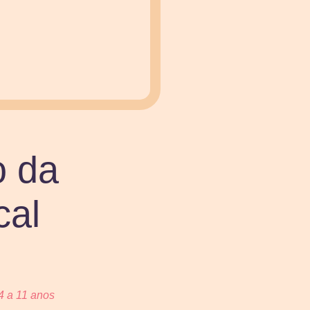
o da
cal
4 a 11 anos