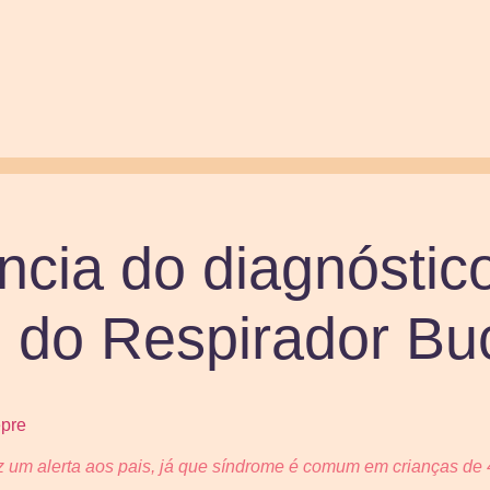
ncia do diagnóstic
 do Respirador Bu
az um alerta aos pais, já que síndrome é comum em crianças de 