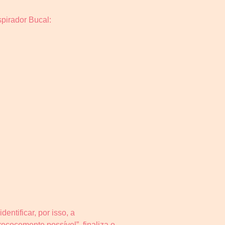
pirador Bucal:
ntificar, por isso, a
recocemente possível”, finaliza o