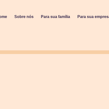
ome
Sobre nós
Para sua família
Para sua empres