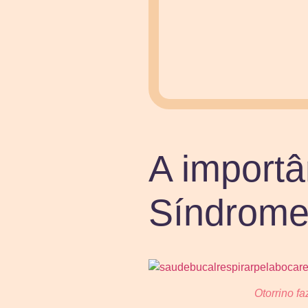
A importâ
Síndrome
Otorrino f