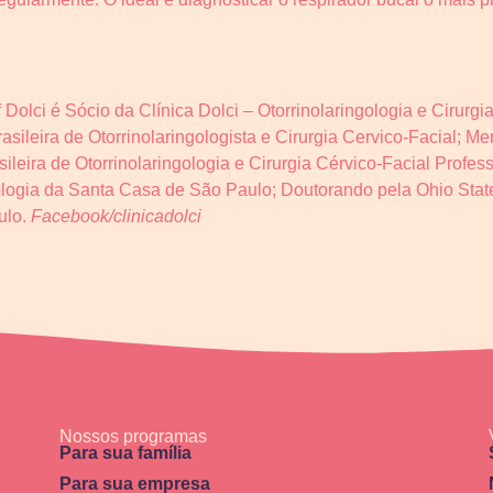
f Dolci é Sócio da Clínica Dolci – Otorrinolaringologia e Cirurg
asileira de Otorrinolaringologista e Cirurgia Cervico-Facial; 
ira de Otorrinolaringologia e Cirurgia Cérvico-Facial Profess
ologia da Santa Casa de São Paulo; Doutorando pela Ohio Stat
ulo.
Facebook/clinicadolci
Nossos programas
Para sua família
Para sua empresa