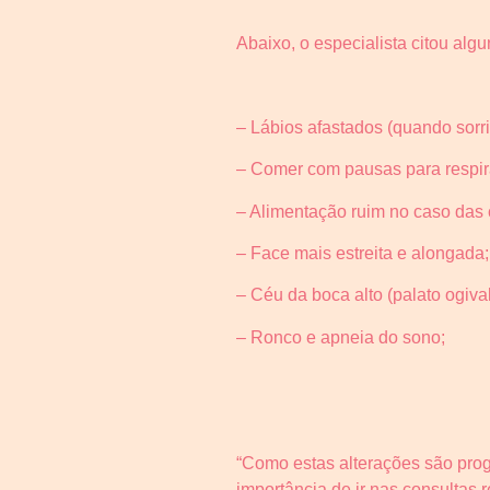
Abaixo, o especialista citou al
– Lábios afastados (quando sorri
– Comer com pausas para respir
– Alimentação ruim no caso das 
– Face mais estreita e alongada;
– Céu da boca alto (palato ogival
– Ronco e apneia do sono;
“Como estas alterações são progr
importância de ir nas consultas 