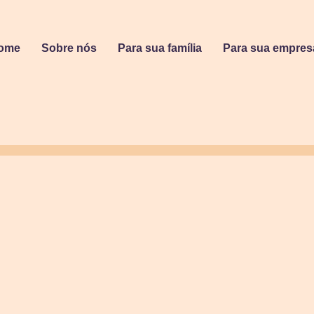
ome
Sobre nós
Para sua família
Para sua empres