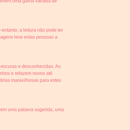
nvolvem uma gama variada de
entanto, a leitura não pode ter
magens leve estas pessoas a
s escuras e desconhecidas. As
inhos e refazem novos até
rias maravilhosas para estes
nchem uma palavra sugerida, uma