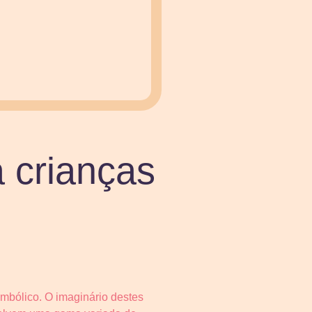
a crianças
imbólico. O imaginário destes