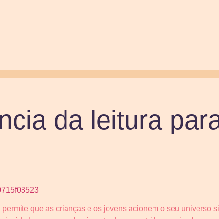
ncia da leitura par
 permite que as crianças e os jovens acionem o seu universo s