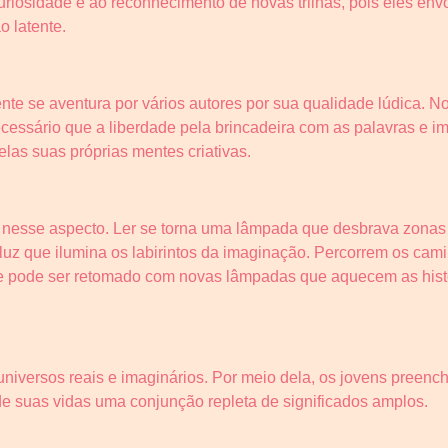
uriosidade e ao reconhecimento de novas trilhas, pois eles e
o latente.
nte se aventura por vários autores por sua qualidade lúdica. No 
essário que a liberdade pela brincadeira com as palavras e i
elas suas próprias mentes criativas.
orte nesse aspecto. Ler se torna uma lâmpada que desbrava zona
luz que ilumina os labirintos da imaginação. Percorrem os cam
 pode ser retomado com novas lâmpadas que aquecem as histó
e universos reais e imaginários. Por meio dela, os jovens pree
 de suas vidas uma conjunção repleta de significados amplos.