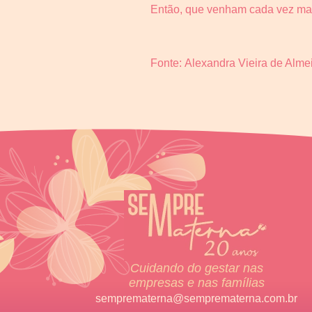
Então, que venham cada vez mais
Fonte: Alexandra Vieira de Alme
Cuidando do gestar nas
empresas e nas famílias
semprematerna@semprematerna.com.br