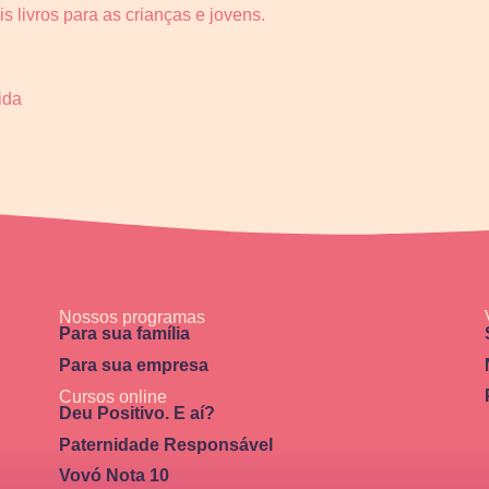
 livros para as crianças e jovens.
ida
Nossos programas
Para sua família
Para sua empresa
Cursos online
Deu Positivo. E aí?
Paternidade Responsável
Vovó Nota 10