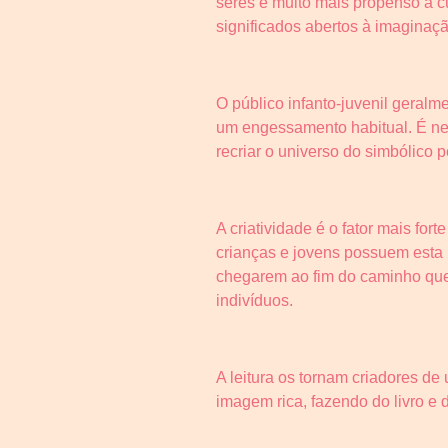
seres é muito mais propenso à c
significados abertos à imaginaçã
O público infanto-juvenil geralme
um engessamento habitual. É nec
recriar o universo do simbólico p
A criatividade é o fator mais f
crianças e jovens possuem esta 
chegarem ao fim do caminho que
indivíduos.
A leitura os tornam criadores d
imagem rica, fazendo do livro e