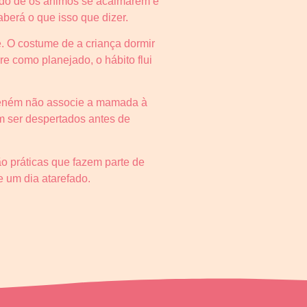
tido de os ânimos se acalmarem e
saberá o que isso que dizer.
e. O costume de a criança dormir
re como planejado, o hábito flui
o neném não associe a mamada à
m ser despertados antes de
ão práticas que fazem parte de
 um dia atarefado.