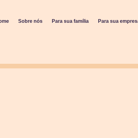
ome
Sobre nós
Para sua família
Para sua empres