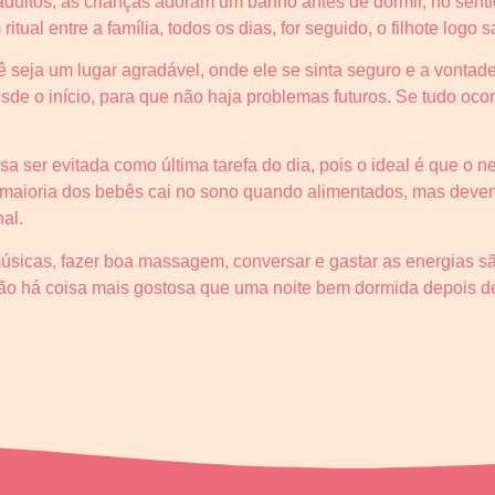
 adultos, as crianças adoram um banho antes de dormir, no sen
itual entre a família, todos os dias, for seguido, o filhote logo 
 seja um lugar agradável, onde ele se sinta seguro e a vontad
de o início, para que não haja problemas futuros. Se tudo ocor
isa ser evitada como última tarefa do dia, pois o ideal é que 
 a maioria dos bebês cai no sono quando alimentados, mas deve
al.
 músicas, fazer boa massagem, conversar e gastar as energias s
Não há coisa mais gostosa que uma noite bem dormida depois de