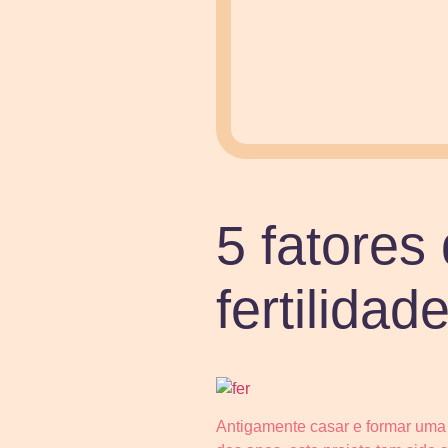
5 fatores
fertilida
Antigamente casar e formar uma 