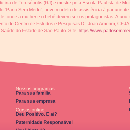
cina de Teresópolis (RJ) e mestre pela Escola Paulista de Me
o “Parto Sem Medo”, novo modelo de assistência à parturiente 
e, onde a mulher e o bebê devem ser os protagonistas. Atuou 
nto do Centro de Estudos e Pesquisas Dr. João Amorim, CEJA
e Saúde do Estado de São Paulo. Site:
https://www.partosemme
Nossos programas
Para sua família
Para sua empresa
Cursos online
Deu Positivo. E aí?
Paternidade Responsável