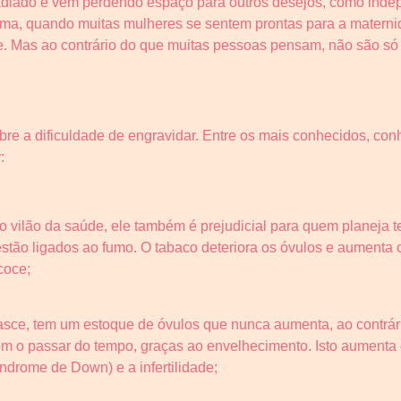
 adiado e vem perdendo espaço para outros desejos, como inde
orma, quando muitas mulheres se sentem prontas para a matern
de. Mas ao contrário do que muitas pessoas pensam, não são só 
bre a dificuldade de engravidar. Entre os mais conhecidos, co
:
vilão da saúde, ele também é prejudicial para quem planeja t
estão ligados ao fumo. O tabaco deteriora os óvulos e aumenta o
coce;
ce, tem um estoque de óvulos que nunca aumenta, ao contrári
m o passar do tempo, graças ao envelhecimento. Isto aumenta 
drome de Down) e a infertilidade;