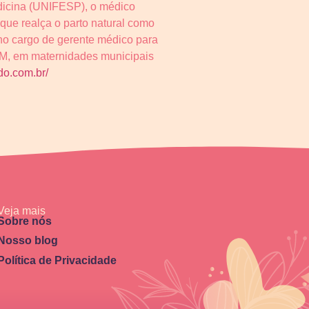
dicina (UNIFESP), o médico
que realça o parto natural como
no cargo de gerente médico para
M, em maternidades municipais
do.com.br/
Veja mais
Sobre nós
Nosso blog
Política de Privacidade