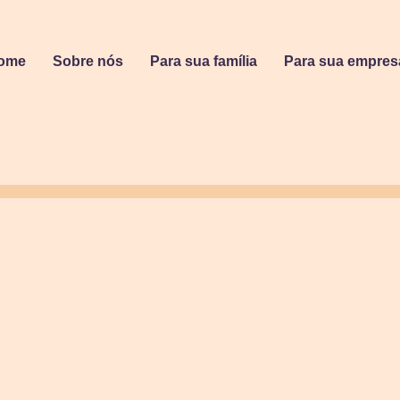
ome
Sobre nós
Para sua família
Para sua empres