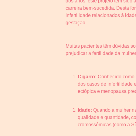
dos anos, este projeto tem sido
carreira bem-sucedida. Desta f
infertilidade relacionados à ida
gestação.
Muitas pacientes têm dúvidas so
prejudicar a fertilidade da mulher
Cigarro:
Conhecido como o 
dos casos de infertilidade 
ectópica e menopausa pre
Idade:
Quando a mulher nas
qualidade e quantidade, co
cromossômicas (como a Sín