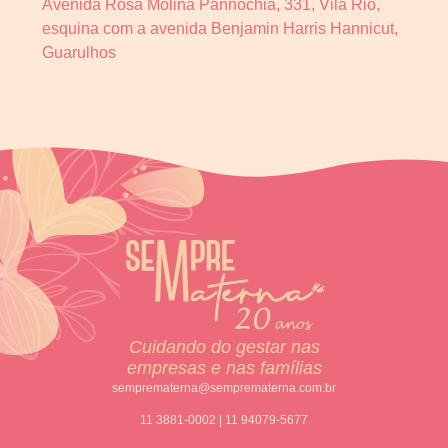
Avenida Rosa Molina Pannochia, 331, Vila Rio,
esquina com a avenida Benjamin Harris Hannicut,
Guarulhos
Cuidando do gestar nas
empresas e nas famílias
semprematerna@semprematerna.com.br
11 3881-0002 | 11 94079-5677