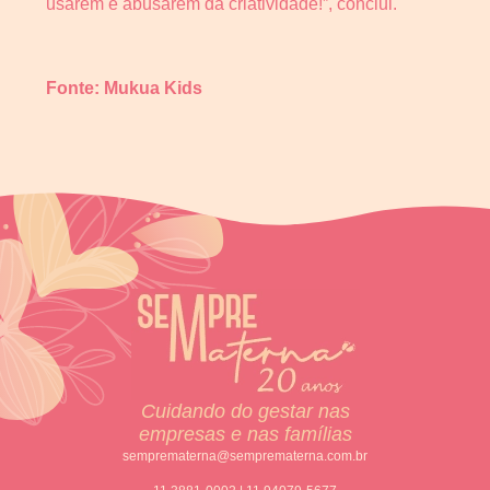
usarem e abusarem da criatividade!”, conclui.
Fonte: Mukua Kids
Cuidando do gestar nas
empresas e nas famílias
semprematerna@semprematerna.com.br